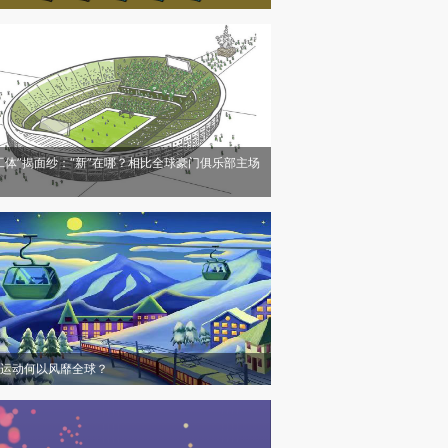
工体”揭面纱：“新”在哪？相比全球豪门俱乐部主场
运动何以风靡全球？