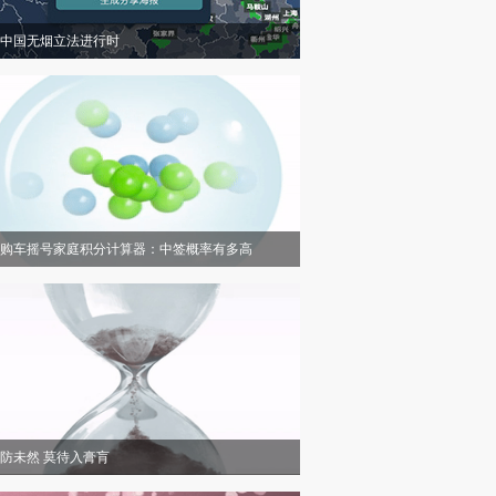
中国无烟立法进行时
购车摇号家庭积分计算器：中签概率有多高
防未然 莫待入膏肓