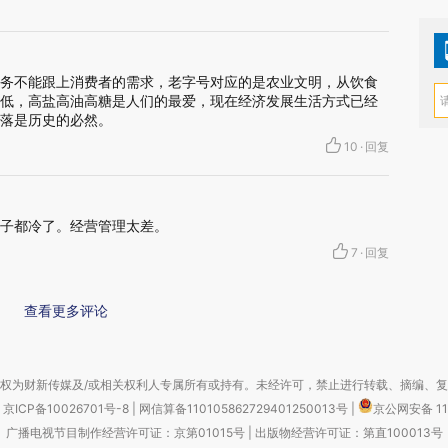
务不能跟上消费者的需求，老字号对应的是农业文明，从饮食
低，高盐高油高糖是人们的最爱，现在经济发展生活方式已经
落是历史的必然。
10
·
回复
子都冷了。经营管理太差。
7
·
回复
查看更多评论
权为财新传媒及/或相关权利人专属所有或持有。未经许可，禁止进行转载、摘编、
京ICP备10026701号-8
|
网信算备110105862729401250013号
|
京公网安备 11
广播电视节目制作经营许可证：京第01015号
|
出版物经营许可证：第直100013号