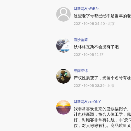
财新网友nEtB2n
这些老字号都已经不是当年的老
2021-10-06 04:40 · 北京
流沙坠简
秋林格瓦斯不会没有了吧
2021-10-05 12:57 ·
细雨绵绵
产权性质变了，光留个名号有啥
2021-10-05 08:39 · 上海
财新网友zxsQNY
我非常喜欢北京的盛锡福帽子。
计也很新颖，符合人体工学，佩
好，对顾客非常有礼貌，非“您
仪，对人彬彬有礼。商品质量又