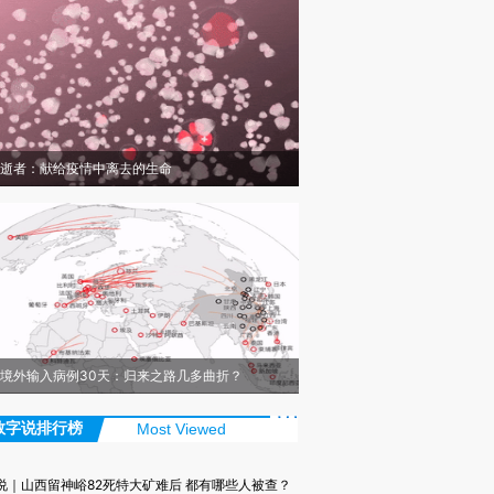
逝者：献给疫情中离去的生命
境外输入病例30天：归来之路几多曲折？
数字说排行榜
Most Viewed
说｜山西留神峪82死特大矿难后 都有哪些人被查？