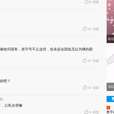
6
·
回复
10
·
回复
新冠
被收归国有，老字号不止这些，也未必会面临无以为继的困
37
·
回复
的吧？
追踪
13
·
回复
折）
了，公私合营嘛
1
数字
苏
4
·
回复