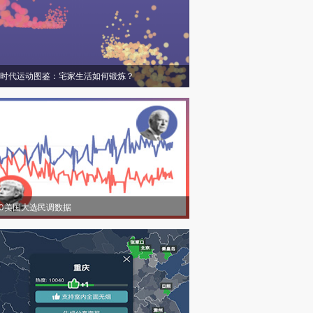
时代运动图鉴：宅家生活如何锻炼？
20美国大选民调数据