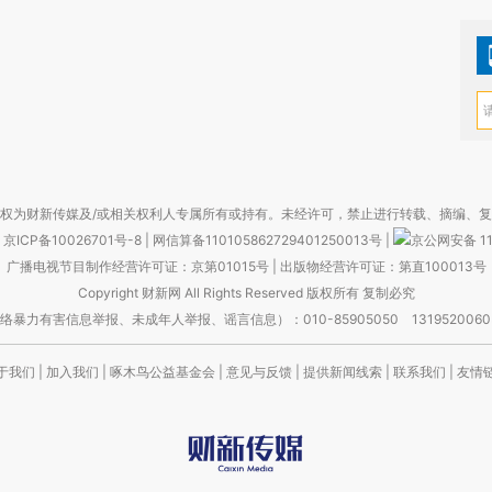
权为财新传媒及/或相关权利人专属所有或持有。未经许可，禁止进行转载、摘编、
京ICP备10026701号-8
|
网信算备110105862729401250013号
|
京公网安备 11
广播电视节目制作经营许可证：京第01015号
|
出版物经营许可证：第直100013号
Copyright 财新网 All Rights Reserved 版权所有 复制必究
害信息举报、未成年人举报、谣言信息）：010-85905050 13195200605 举报邮
于我们
|
加入我们
|
啄木鸟公益基金会
|
意见与反馈
|
提供新闻线索
|
联系我们
|
友情