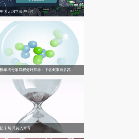
中国无烟立法进行时
购车摇号家庭积分计算器：中签概率有多高
防未然 莫待入膏肓