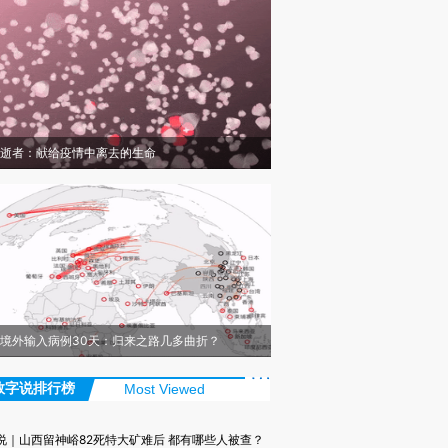
逝者：献给疫情中离去的生命
境外输入病例30天：归来之路几多曲折？
数字说排行榜
Most Viewed
说｜山西留神峪82死特大矿难后 都有哪些人被查？