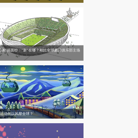
工体”揭面纱：“新”在哪？相比全球豪门俱乐部主场
运动何以风靡全球？