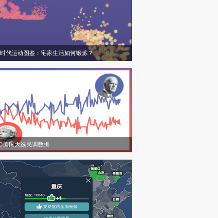
时代运动图鉴：宅家生活如何锻炼？
20美国大选民调数据