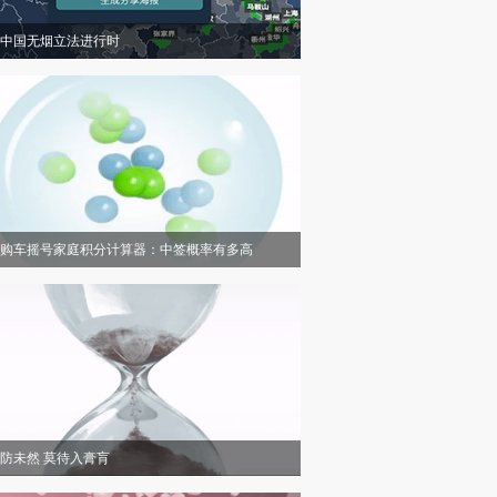
中国无烟立法进行时
购车摇号家庭积分计算器：中签概率有多高
防未然 莫待入膏肓