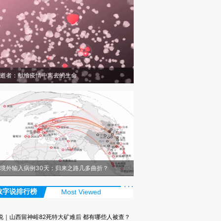
逝者：献给疫情中离去的生命
境外输入病例30天：归来之路几多曲折？
数字说排行榜
Most Viewed
说｜山西留神峪82死特大矿难后 都有哪些人被查？