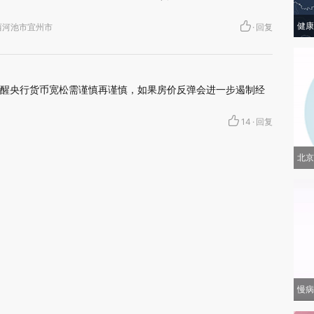
健康
· 广西河池市宜州市
·
回复
醒央行货币宽松需谨慎再谨慎，如果房价反弹会进一步遏制经
14
·
回复
北京
慢病