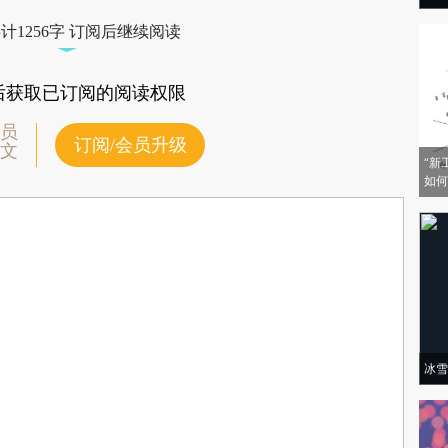
验。
计1256字 订阅后继续阅读
后获取已订阅的阅读权限
员
订阅/会员升级
文
“新
如何
冰雪