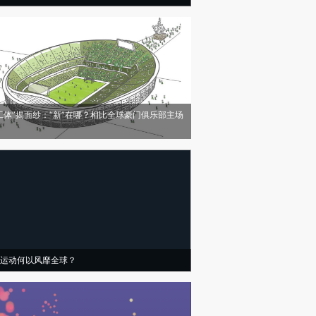
工体”揭面纱：“新”在哪？相比全球豪门俱乐部主场
运动何以风靡全球？