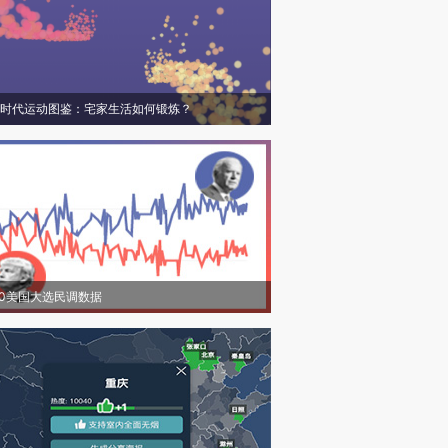
时代运动图鉴：宅家生活如何锻炼？
20美国大选民调数据