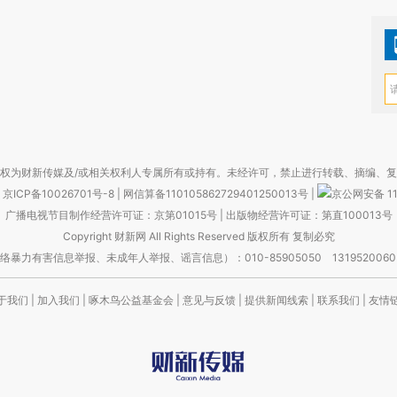
权为财新传媒及/或相关权利人专属所有或持有。未经许可，禁止进行转载、摘编、
京ICP备10026701号-8
|
网信算备110105862729401250013号
|
京公网安备 11
广播电视节目制作经营许可证：京第01015号
|
出版物经营许可证：第直100013号
Copyright 财新网 All Rights Reserved 版权所有 复制必究
害信息举报、未成年人举报、谣言信息）：010-85905050 13195200605 举报邮
于我们
|
加入我们
|
啄木鸟公益基金会
|
意见与反馈
|
提供新闻线索
|
联系我们
|
友情