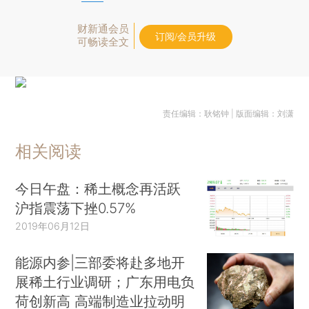
财新通会员
订阅/会员升级
可畅读全文
责任编辑：耿铭钟 | 版面编辑：刘潇
相关阅读
今日午盘：稀土概念再活跃
沪指震荡下挫0.57%
2019年06月12日
能源内参|三部委将赴多地开
展稀土行业调研；广东用电负
荷创新高 高端制造业拉动明