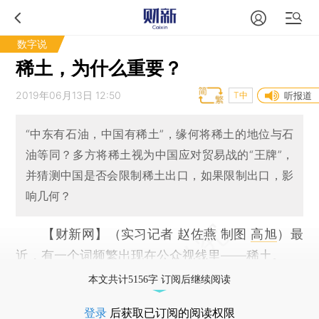
数字说
稀土，为什么重要？
2019年06月13日 12:50
T中
听报道
“中东有石油，中国有稀土”，缘何将稀土的地位与石
油等同？多方将稀土视为中国应对贸易战的“王牌”，
并猜测中国是否会限制稀土出口，如果限制出口，影
响几何？
【财新网】（实习记者 赵佐燕 制图
高旭
）
最
近，有一个词频繁出现在公众视线里——稀土。
本文共计5156字 订阅后继续阅读
登录
后获取已订阅的阅读权限