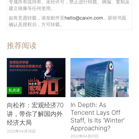
专属所有或持有。未经许可，禁止进行转载、摘编、复制及
建立镜像等任何使用。
如有意愿转载，请发邮件至
hello@caixin.com
，获得书面
确认及授权后，方可转载。
推荐阅读
私房课
In Depth: As
向松祚：宏观经济70
Tencent Lays Off
讲，带你了解国内外
Staff, Is Its ‘Winter’
经济大局
Approaching?
2022年04月06日
2022年04月01日