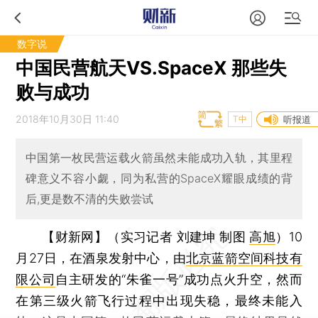
数字说
中国民营航天VS.SpaceX 那些失
败与成功
2018年10月30日 11:40
T中
听报道
中国第一枚民营运载火箭虽然未能成功入轨，其里程
碑意义不容小觑，同为私营的SpaceX耀眼成绩的背
后,更是数不清的失败尝试
【财新网】（实习记者 刘建坤 制图
高旭
）
10
月27日，在酒泉发射中心，由
北京蓝箭空间科技有
限公司
自主研发的“朱雀一号”成功点火升空，然而
在第三级火箭飞行过程中出现失稳，最终未能入