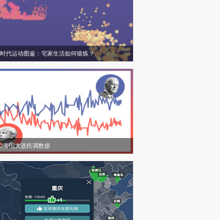
时代运动图鉴：宅家生活如何锻炼？
20美国大选民调数据