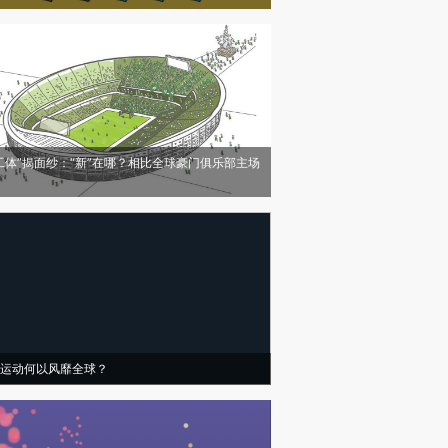
工体”揭面纱：“新”在哪？相比全球豪门俱乐部主场
运动何以风靡全球？