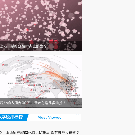
逝者：献给疫情中离去的生命
境外输入病例30天：归来之路几多曲折？
数字说排行榜
Most Viewed
说｜山西留神峪82死特大矿难后 都有哪些人被查？