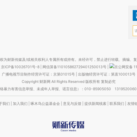
权为财新传媒及/或相关权利人专属所有或持有。未经许可，禁止进行转载、摘编、
京ICP备10026701号-8
|
网信算备110105862729401250013号
|
京公网安备 11
广播电视节目制作经营许可证：京第01015号
|
出版物经营许可证：第直100013号
Copyright 财新网 All Rights Reserved 版权所有 复制必究
害信息举报、未成年人举报、谣言信息）：010-85905050 13195200605 举报邮
于我们
|
加入我们
|
啄木鸟公益基金会
|
意见与反馈
|
提供新闻线索
|
联系我们
|
友情