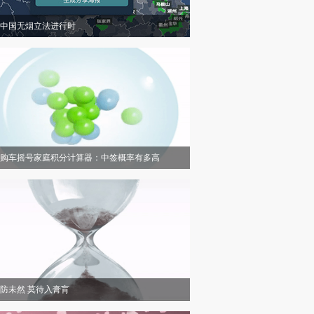
中国无烟立法进行时
购车摇号家庭积分计算器：中签概率有多高
防未然 莫待入膏肓