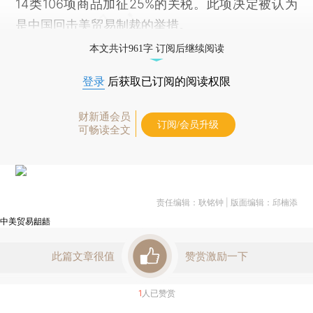
14类106项商品加征25%的关税。此项决定被认为
是中国回击美
贸易制裁
的举措。
本文共计961字 订阅后继续阅读
登录
后获取已订阅的阅读权限
财新通会员
订阅/会员升级
可畅读全文
责任编辑：耿铭钟 | 版面编辑：邱楠添
中美贸易龃龉
此篇文章很值
赞赏激励一下
1
人已赞赏