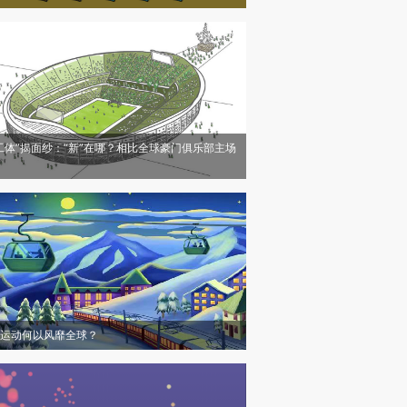
工体”揭面纱：“新”在哪？相比全球豪门俱乐部主场
运动何以风靡全球？