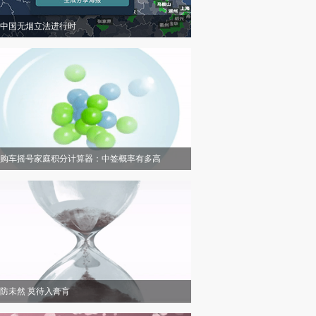
中国无烟立法进行时
购车摇号家庭积分计算器：中签概率有多高
防未然 莫待入膏肓