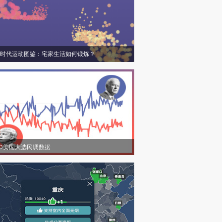
时代运动图鉴：宅家生活如何锻炼？
20美国大选民调数据