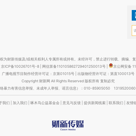
权为财新传媒及/或相关权利人专属所有或持有。未经许可，禁止进行转载、摘编、
京ICP备10026701号-8
|
网信算备110105862729401250013号
|
京公网安备 11
广播电视节目制作经营许可证：京第01015号
|
出版物经营许可证：第直100013号
Copyright 财新网 All Rights Reserved 版权所有 复制必究
害信息举报、未成年人举报、谣言信息）：010-85905050 13195200605 举报邮
于我们
|
加入我们
|
啄木鸟公益基金会
|
意见与反馈
|
提供新闻线索
|
联系我们
|
友情