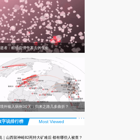
逝者：献给疫情中离去的生命
境外输入病例30天：归来之路几多曲折？
数字说排行榜
Most Viewed
说｜山西留神峪82死特大矿难后 都有哪些人被查？