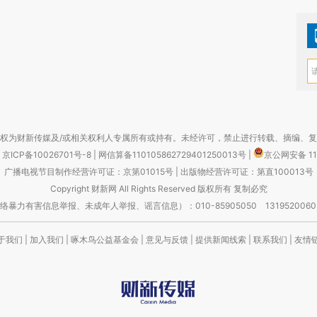
权为财新传媒及/或相关权利人专属所有或持有。未经许可，禁止进行转载、摘编、
京ICP备10026701号-8
|
网信算备110105862729401250013号
|
京公网安备 11
广播电视节目制作经营许可证：京第01015号
|
出版物经营许可证：第直100013号
Copyright 财新网 All Rights Reserved 版权所有 复制必究
害信息举报、未成年人举报、谣言信息）：010-85905050 13195200605 举报邮
于我们
|
加入我们
|
啄木鸟公益基金会
|
意见与反馈
|
提供新闻线索
|
联系我们
|
友情