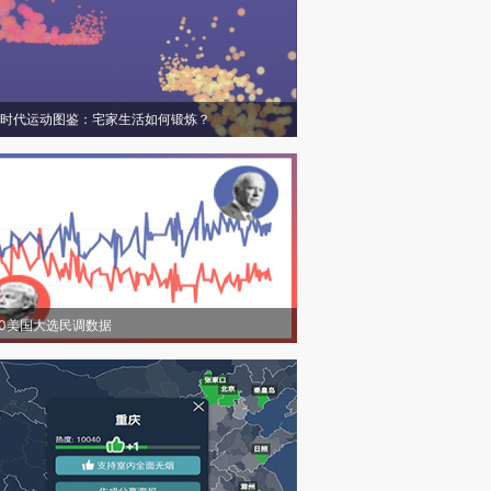
时代运动图鉴：宅家生活如何锻炼？
20美国大选民调数据