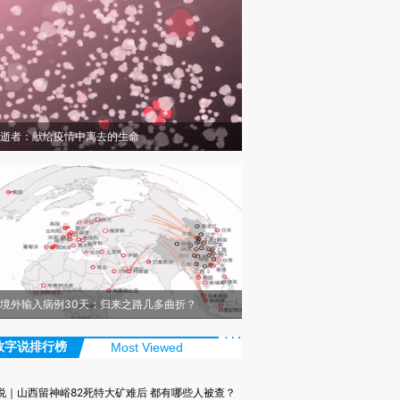
逝者：献给疫情中离去的生命
境外输入病例30天：归来之路几多曲折？
数字说排行榜
Most Viewed
说｜山西留神峪82死特大矿难后 都有哪些人被查？