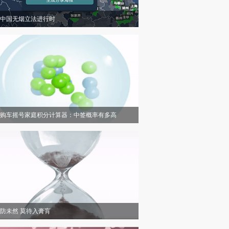
中国无烟立法进行时
购车摇号家庭积分计算器：中签概率有多高
防未然 莫待入膏肓