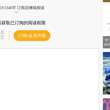
验。
计2340字 订阅后继续阅读
后获取已订阅的阅读权限
员
订阅/会员升级
文
“新
如何
冰雪