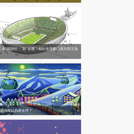
工体”揭面纱：“新”在哪？相比全球豪门俱乐部主场
运动何以风靡全球？