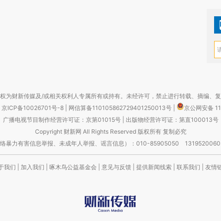
权为财新传媒及/或相关权利人专属所有或持有。未经许可，禁止进行转载、摘编、
京ICP备10026701号-8
|
网信算备110105862729401250013号
|
京公网安备 11
广播电视节目制作经营许可证：京第01015号
|
出版物经营许可证：第直100013号
Copyright 财新网 All Rights Reserved 版权所有 复制必究
害信息举报、未成年人举报、谣言信息）：010-85905050 13195200605 举报邮
于我们
|
加入我们
|
啄木鸟公益基金会
|
意见与反馈
|
提供新闻线索
|
联系我们
|
友情