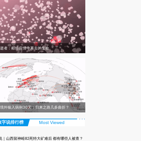
逝者：献给疫情中离去的生命
境外输入病例30天：归来之路几多曲折？
数字说排行榜
Most Viewed
说｜山西留神峪82死特大矿难后 都有哪些人被查？