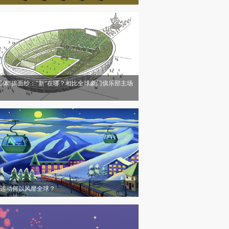
工体”揭面纱：“新”在哪？相比全球豪门俱乐部主场
运动何以风靡全球？