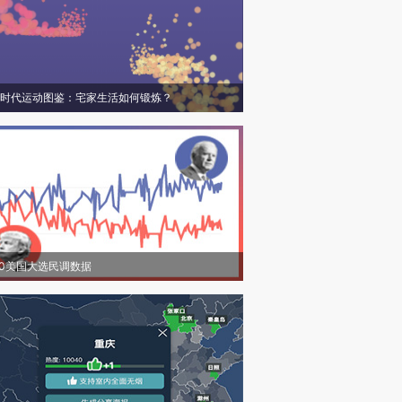
时代运动图鉴：宅家生活如何锻炼？
20美国大选民调数据