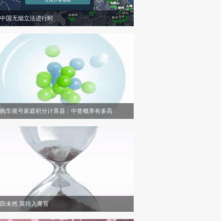
中国无烟立法进行时
购车摇号家庭积分计算器：中签概率有多高
防未然 莫待入膏肓