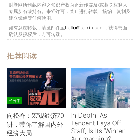
财新网所刊载内容之知识产权为财新传媒及/或相关权利人
专属所有或持有。未经许可，禁止进行转载、摘编、复制及
建立镜像等任何使用。
如有意愿转载，请发邮件至
hello@caixin.com
，获得书面
确认及授权后，方可转载。
推荐阅读
私房课
In Depth: As
向松祚：宏观经济70
Tencent Lays Off
讲，带你了解国内外
Staff, Is Its ‘Winter’
经济大局
Approaching?