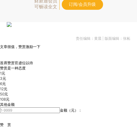
财新通会员
订阅/会员升级
可畅读全文
责任编辑：黄晨 | 版面编辑：张柘
文章很值，赞赏激励一下
赞 赏
首席赞赏官虚位以待
赞赏是一种态度
1
元
3
元
6
元
12
元
50
元
108
元
其他金额
金额（元）：
赞 赏