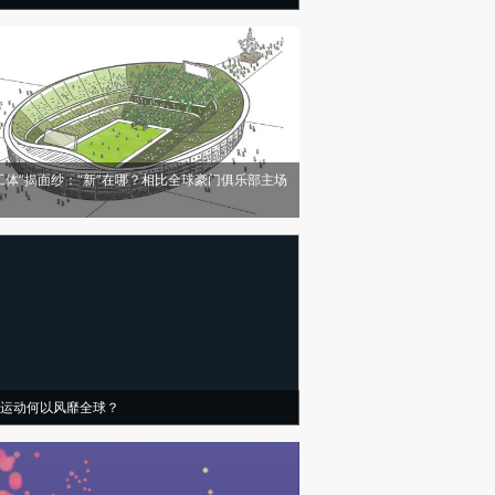
工体”揭面纱：“新”在哪？相比全球豪门俱乐部主场
运动何以风靡全球？