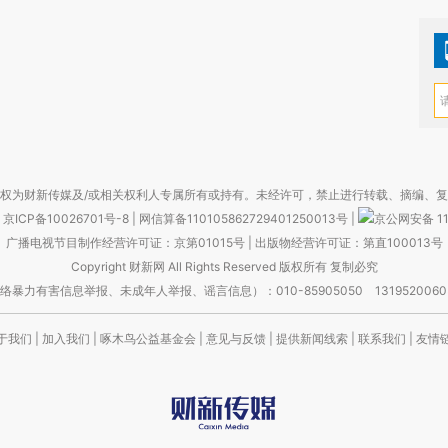
权为财新传媒及/或相关权利人专属所有或持有。未经许可，禁止进行转载、摘编、
京ICP备10026701号-8
|
网信算备110105862729401250013号
|
京公网安备 11
广播电视节目制作经营许可证：京第01015号
|
出版物经营许可证：第直100013号
Copyright 财新网 All Rights Reserved 版权所有 复制必究
害信息举报、未成年人举报、谣言信息）：010-85905050 13195200605 举报邮
于我们
|
加入我们
|
啄木鸟公益基金会
|
意见与反馈
|
提供新闻线索
|
联系我们
|
友情