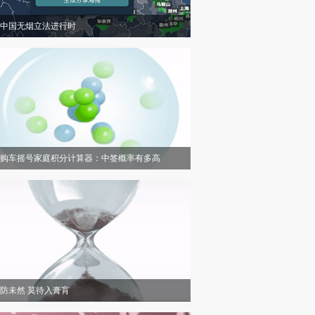
中国无烟立法进行时
购车摇号家庭积分计算器：中签概率有多高
防未然 莫待入膏肓