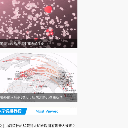
逝者：献给疫情中离去的生命
境外输入病例30天：归来之路几多曲折？
数字说排行榜
Most Viewed
说｜山西留神峪82死特大矿难后 都有哪些人被查？