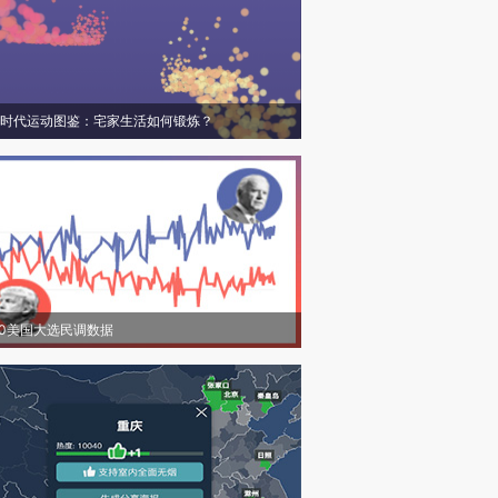
时代运动图鉴：宅家生活如何锻炼？
20美国大选民调数据