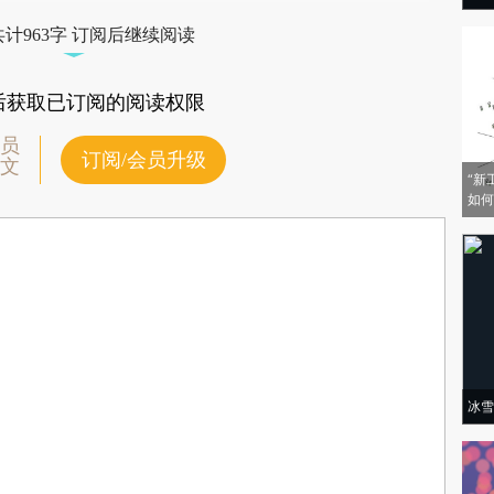
验。
计963字 订阅后继续阅读
后获取已订阅的阅读权限
员
订阅/会员升级
文
“新
如何
冰雪