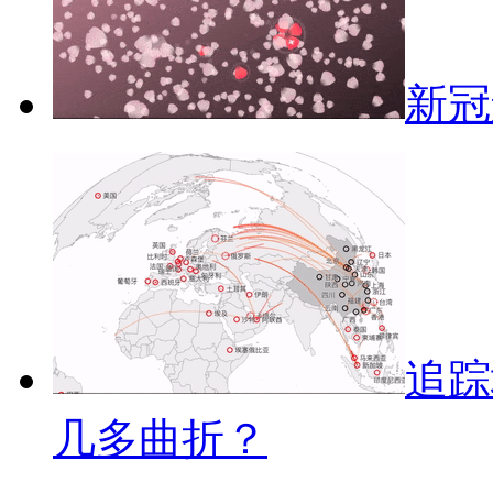
新冠
追踪
几多曲折？