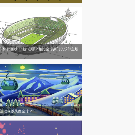
工体”揭面纱：“新”在哪？相比全球豪门俱乐部主场
运动何以风靡全球？