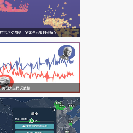
时代运动图鉴：宅家生活如何锻炼？
20美国大选民调数据