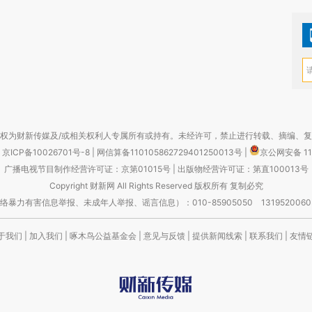
权为财新传媒及/或相关权利人专属所有或持有。未经许可，禁止进行转载、摘编、
京ICP备10026701号-8
|
网信算备110105862729401250013号
|
京公网安备 11
广播电视节目制作经营许可证：京第01015号
|
出版物经营许可证：第直100013号
Copyright 财新网 All Rights Reserved 版权所有 复制必究
害信息举报、未成年人举报、谣言信息）：010-85905050 13195200605 举报邮
于我们
|
加入我们
|
啄木鸟公益基金会
|
意见与反馈
|
提供新闻线索
|
联系我们
|
友情