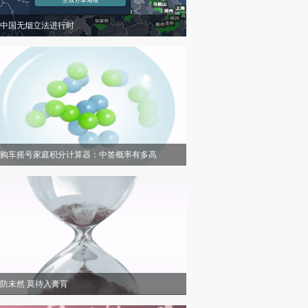
中国无烟立法进行时
购车摇号家庭积分计算器：中签概率有多高
防未然 莫待入膏肓