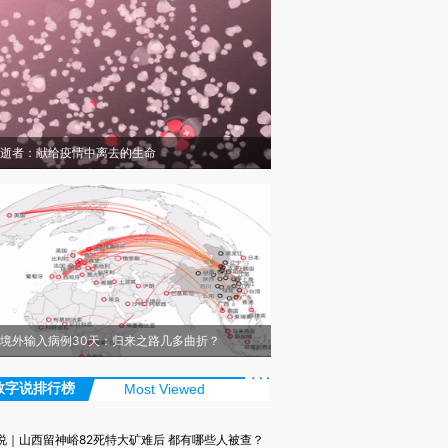
逝者：献给疫情中离去的生命
境外输入病例30天：归来之路几多曲折？
数字说排行榜
Most Viewed
说｜山西留神峪82死特大矿难后 都有哪些人被查？