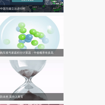
中国无烟立法进行时
购车摇号家庭积分计算器：中签概率有多高
防未然 莫待入膏肓