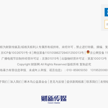
权为财新传媒及/或相关权利人专属所有或持有。未经许可，禁止进行转载、摘编、
京ICP备10026701号-8
|
网信算备110105862729401250013号
|
京公网安备 11
广播电视节目制作经营许可证：京第01015号
|
出版物经营许可证：第直100013号
Copyright 财新网 All Rights Reserved 版权所有 复制必究
害信息举报、未成年人举报、谣言信息）：010-85905050 13195200605 举报邮
于我们
|
加入我们
|
啄木鸟公益基金会
|
意见与反馈
|
提供新闻线索
|
联系我们
|
友情