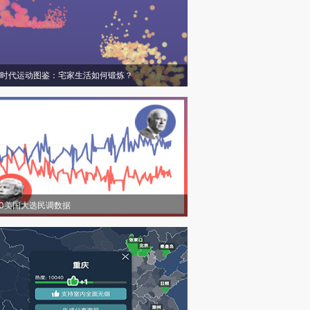
时代运动图鉴：宅家生活如何锻炼？
20美国大选民调数据