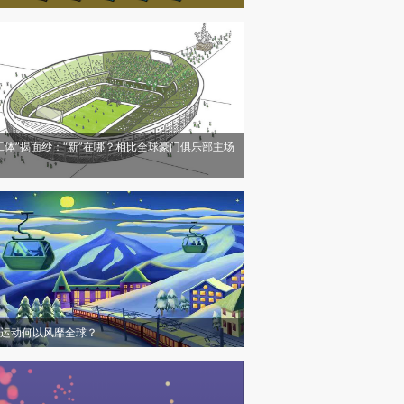
工体”揭面纱：“新”在哪？相比全球豪门俱乐部主场
运动何以风靡全球？