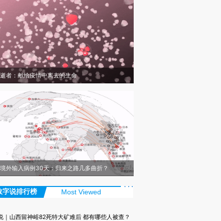
逝者：献给疫情中离去的生命
境外输入病例30天：归来之路几多曲折？
数字说排行榜
Most Viewed
说｜山西留神峪82死特大矿难后 都有哪些人被查？