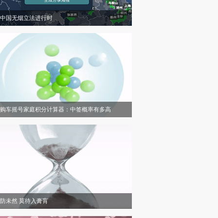
中国无烟立法进行时
购车摇号家庭积分计算器：中签概率有多高
防未然 莫待入膏肓