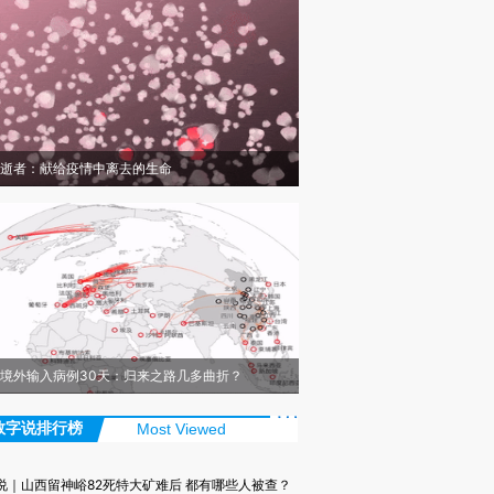
逝者：献给疫情中离去的生命
境外输入病例30天：归来之路几多曲折？
数字说排行榜
Most Viewed
说｜山西留神峪82死特大矿难后 都有哪些人被查？