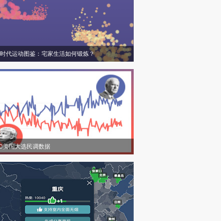
时代运动图鉴：宅家生活如何锻炼？
20美国大选民调数据