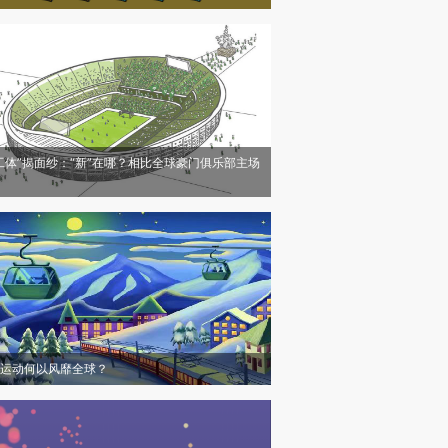
工体”揭面纱：“新”在哪？相比全球豪门俱乐部主场
运动何以风靡全球？