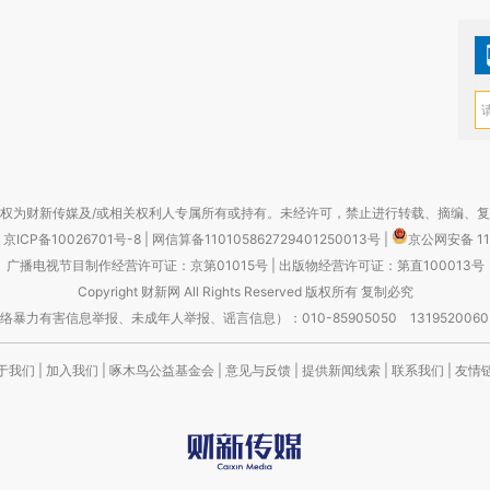
权为财新传媒及/或相关权利人专属所有或持有。未经许可，禁止进行转载、摘编、
京ICP备10026701号-8
|
网信算备110105862729401250013号
|
京公网安备 11
广播电视节目制作经营许可证：京第01015号
|
出版物经营许可证：第直100013号
Copyright 财新网 All Rights Reserved 版权所有 复制必究
害信息举报、未成年人举报、谣言信息）：010-85905050 13195200605 举报邮
于我们
|
加入我们
|
啄木鸟公益基金会
|
意见与反馈
|
提供新闻线索
|
联系我们
|
友情