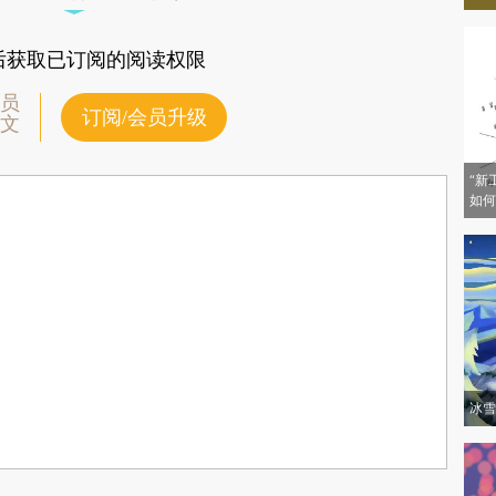
居前，北京罕见上榜。
后获取已订阅的阅读权限
员
订阅/会员升级
文
“新
如何
冰雪