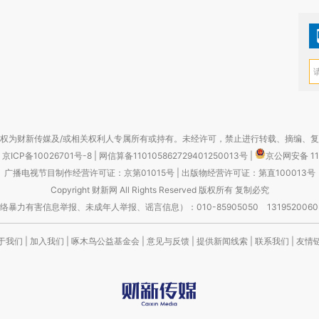
权为财新传媒及/或相关权利人专属所有或持有。未经许可，禁止进行转载、摘编、
京ICP备10026701号-8
|
网信算备110105862729401250013号
|
京公网安备 11
广播电视节目制作经营许可证：京第01015号
|
出版物经营许可证：第直100013号
Copyright 财新网 All Rights Reserved 版权所有 复制必究
害信息举报、未成年人举报、谣言信息）：010-85905050 13195200605 举报邮
于我们
|
加入我们
|
啄木鸟公益基金会
|
意见与反馈
|
提供新闻线索
|
联系我们
|
友情