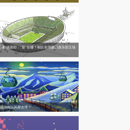
工体”揭面纱：“新”在哪？相比全球豪门俱乐部主场
运动何以风靡全球？