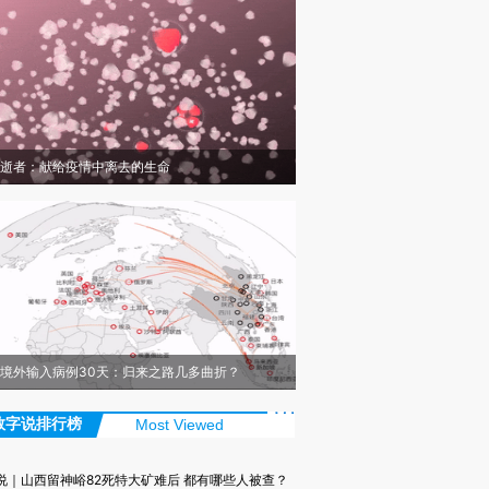
逝者：献给疫情中离去的生命
境外输入病例30天：归来之路几多曲折？
数字说排行榜
Most Viewed
说｜山西留神峪82死特大矿难后 都有哪些人被查？