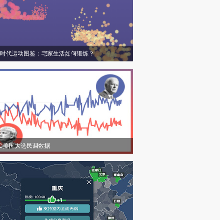
时代运动图鉴：宅家生活如何锻炼？
20美国大选民调数据