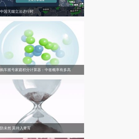
中国无烟立法进行时
购车摇号家庭积分计算器：中签概率有多高
防未然 莫待入膏肓