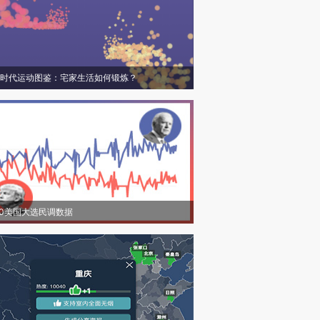
时代运动图鉴：宅家生活如何锻炼？
20美国大选民调数据