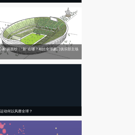
工体”揭面纱：“新”在哪？相比全球豪门俱乐部主场
运动何以风靡全球？