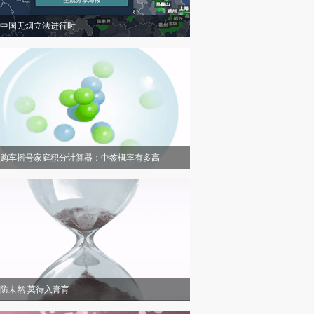
中国无烟立法进行时
购车摇号家庭积分计算器：中签概率有多高
防未然 莫待入膏肓