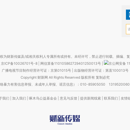
权为财新传媒及/或相关权利人专属所有或持有。未经许可，禁止进行转载、摘编、
京ICP备10026701号-8
|
网信算备110105862729401250013号
|
京公网安备 11
广播电视节目制作经营许可证：京第01015号
|
出版物经营许可证：第直100013号
Copyright 财新网 All Rights Reserved 版权所有 复制必究
害信息举报、未成年人举报、谣言信息）：010-85905050 13195200605 举报邮
于我们
|
加入我们
|
啄木鸟公益基金会
|
意见与反馈
|
提供新闻线索
|
联系我们
|
友情