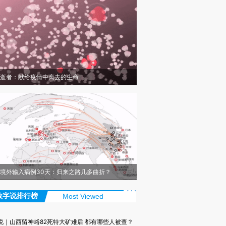
逝者：献给疫情中离去的生命
境外输入病例30天：归来之路几多曲折？
数字说排行榜
Most Viewed
说｜山西留神峪82死特大矿难后 都有哪些人被查？