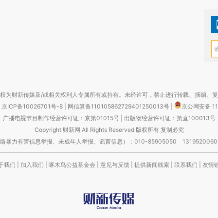
权为财新传媒及/或相关权利人专属所有或持有。未经许可，禁止进行转载、摘编、
京ICP备10026701号-8
|
网信算备110105862729401250013号
|
京公网安备 11
广播电视节目制作经营许可证：京第01015号
|
出版物经营许可证：第直100013号
Copyright 财新网 All Rights Reserved 版权所有 复制必究
害信息举报、未成年人举报、谣言信息）：010-85905050 13195200605 举报邮
于我们
|
加入我们
|
啄木鸟公益基金会
|
意见与反馈
|
提供新闻线索
|
联系我们
|
友情