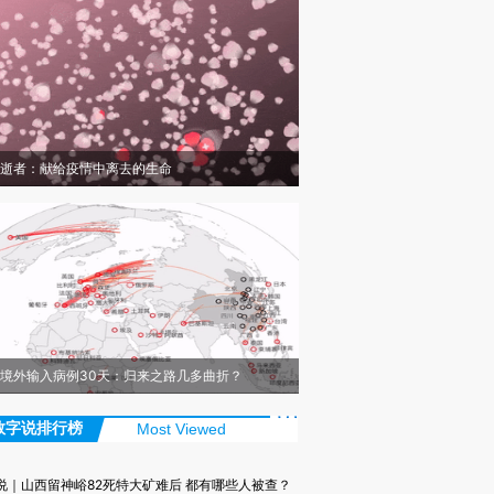
逝者：献给疫情中离去的生命
境外输入病例30天：归来之路几多曲折？
数字说排行榜
Most Viewed
说｜山西留神峪82死特大矿难后 都有哪些人被查？