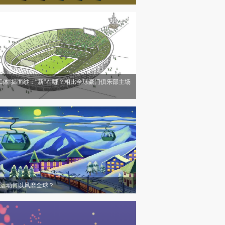
工体”揭面纱：“新”在哪？相比全球豪门俱乐部主场
运动何以风靡全球？