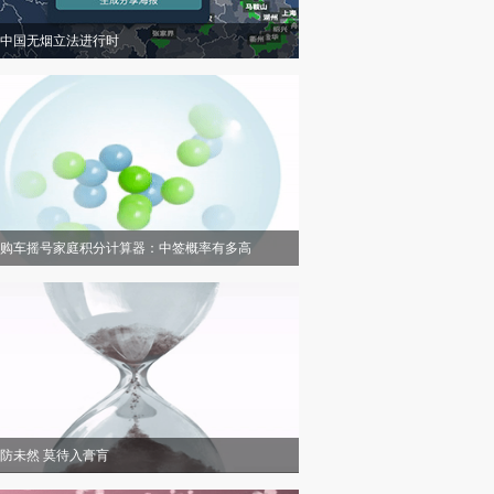
中国无烟立法进行时
购车摇号家庭积分计算器：中签概率有多高
防未然 莫待入膏肓