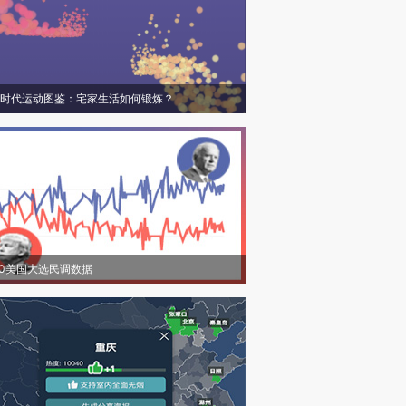
时代运动图鉴：宅家生活如何锻炼？
20美国大选民调数据