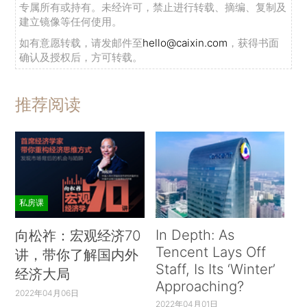
专属所有或持有。未经许可，禁止进行转载、摘编、复制及
建立镜像等任何使用。
如有意愿转载，请发邮件至
hello@caixin.com
，获得书面
确认及授权后，方可转载。
推荐阅读
私房课
In Depth: As
向松祚：宏观经济70
Tencent Lays Off
讲，带你了解国内外
Staff, Is Its ‘Winter’
经济大局
Approaching?
2022年04月06日
2022年04月01日