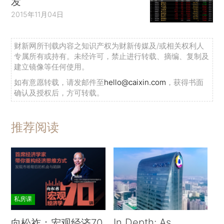
发
2015年11月04日
财新网所刊载内容之知识产权为财新传媒及/或相关权利人
专属所有或持有。未经许可，禁止进行转载、摘编、复制及
建立镜像等任何使用。
如有意愿转载，请发邮件至
hello@caixin.com
，获得书面
确认及授权后，方可转载。
推荐阅读
私房课
In Depth: As
向松祚：宏观经济70