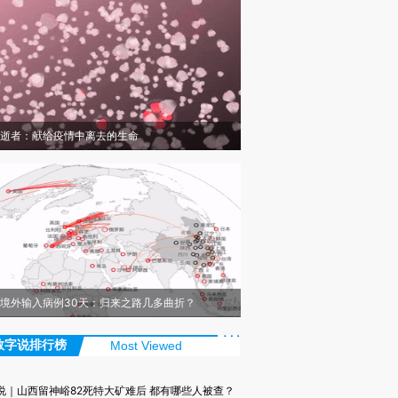
逝者：献给疫情中离去的生命
境外输入病例30天：归来之路几多曲折？
数字说排行榜
Most Viewed
说｜山西留神峪82死特大矿难后 都有哪些人被查？