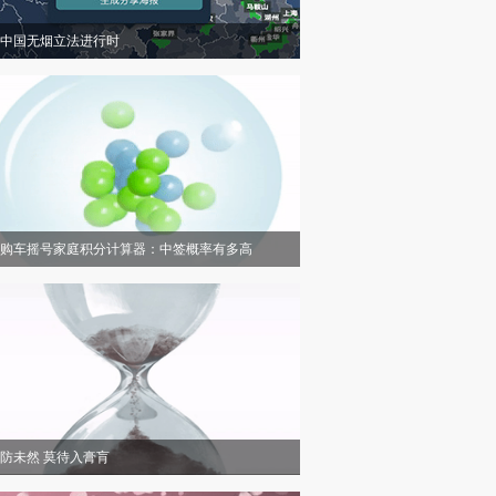
中国无烟立法进行时
购车摇号家庭积分计算器：中签概率有多高
防未然 莫待入膏肓