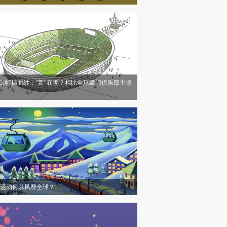
工体”揭面纱：“新”在哪？相比全球豪门俱乐部主场
运动何以风靡全球？