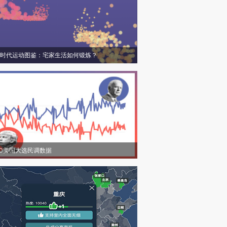
时代运动图鉴：宅家生活如何锻炼？
20美国大选民调数据