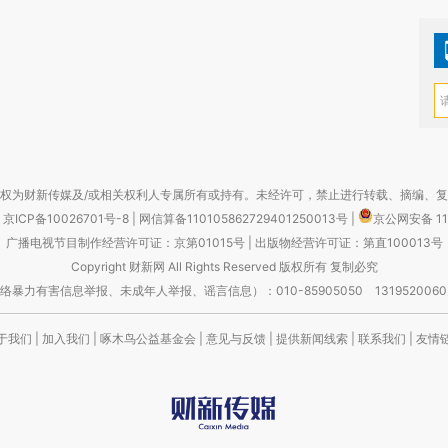
权为财新传媒及/或相关权利人专属所有或持有。未经许可，禁止进行转载、摘编、
京ICP备10026701号-8
|
网信算备110105862729401250013号
|
京公网安备 11
广播电视节目制作经营许可证：京第01015号
|
出版物经营许可证：第直100013号
Copyright 财新网 All Rights Reserved 版权所有 复制必究
害信息举报、未成年人举报、谣言信息）：010-85905050 13195200605 举报邮
于我们
|
加入我们
|
啄木鸟公益基金会
|
意见与反馈
|
提供新闻线索
|
联系我们
|
友情