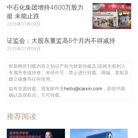
中石化集团增持4600万股力
挺 未能止跌
2015年07月08日
证监会：大股东董监高6个月内不得减持
2015年07月08日
财新网所刊载内容之知识产权为财新传媒及/或相关权利人
专属所有或持有。未经许可，禁止进行转载、摘编、复制及
建立镜像等任何使用。
如有意愿转载，请发邮件至
hello@caixin.com
，获得书面
确认及授权后，方可转载。
推荐阅读