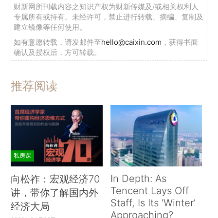
财新网所刊载内容之知识产权为财新传媒及/或相关权利人
专属所有或持有。未经许可，禁止进行转载、摘编、复制及
建立镜像等任何使用。
如有意愿转载，请发邮件至
hello@caixin.com
，获得书面
确认及授权后，方可转载。
推荐阅读
私房课
In Depth: As
向松祚：宏观经济70
Tencent Lays Off
讲，带你了解国内外
Staff, Is Its ‘Winter’
经济大局
Approaching?