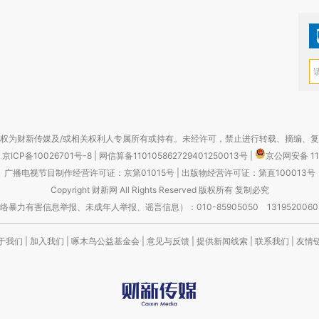
权为财新传媒及/或相关权利人专属所有或持有。未经许可，禁止进行转载、摘编、
京ICP备10026701号-8
|
网信算备110105862729401250013号
|
京公网安备 11
广播电视节目制作经营许可证：京第01015号
|
出版物经营许可证：第直100013号
Copyright 财新网 All Rights Reserved 版权所有 复制必究
害信息举报、未成年人举报、谣言信息）：010-85905050 13195200605 举报邮
于我们
|
加入我们
|
啄木鸟公益基金会
|
意见与反馈
|
提供新闻线索
|
联系我们
|
友情