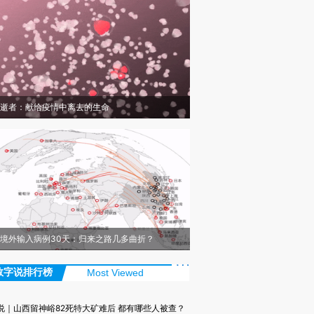
逝者：献给疫情中离去的生命
境外输入病例30天：归来之路几多曲折？
数字说排行榜
Most Viewed
说｜山西留神峪82死特大矿难后 都有哪些人被查？