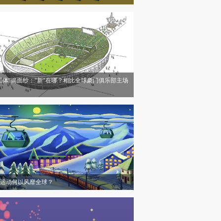
工体”揭面纱：“新”在哪？相比全球豪门俱乐部主场
运动何以风靡全球？