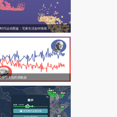
时代运动图鉴：宅家生活如何锻炼？
20美国大选民调数据