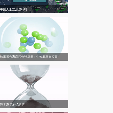
中国无烟立法进行时
购车摇号家庭积分计算器：中签概率有多高
防未然 莫待入膏肓