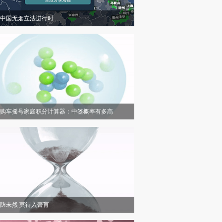
中国无烟立法进行时
购车摇号家庭积分计算器：中签概率有多高
防未然 莫待入膏肓