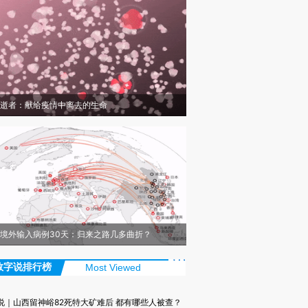
逝者：献给疫情中离去的生命
境外输入病例30天：归来之路几多曲折？
数字说排行榜
Most Viewed
说｜山西留神峪82死特大矿难后 都有哪些人被查？