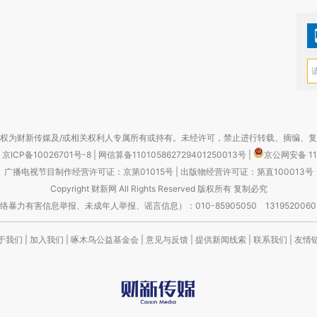
权为财新传媒及/或相关权利人专属所有或持有。未经许可，禁止进行转载、摘编、
京ICP备10026701号-8
|
网信算备110105862729401250013号
|
京公网安备 11
广播电视节目制作经营许可证：京第01015号
|
出版物经营许可证：第直100013号
Copyright 财新网 All Rights Reserved 版权所有 复制必究
害信息举报、未成年人举报、谣言信息）：010-85905050 13195200605 举报邮
于我们
|
加入我们
|
啄木鸟公益基金会
|
意见与反馈
|
提供新闻线索
|
联系我们
|
友情