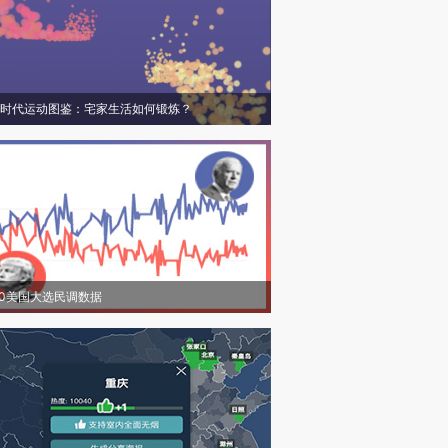
时代运动图鉴：宅家生活如何锻炼？
20美国大选民调数据