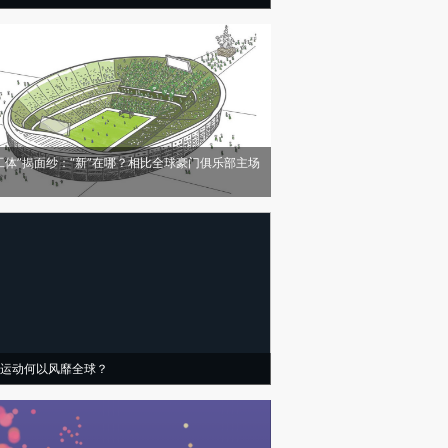
工体”揭面纱：“新”在哪？相比全球豪门俱乐部主场
运动何以风靡全球？