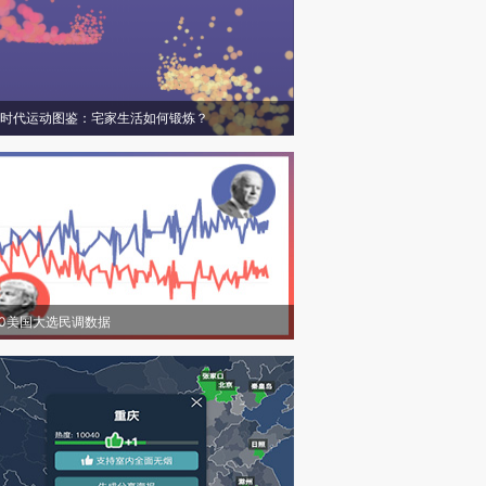
时代运动图鉴：宅家生活如何锻炼？
20美国大选民调数据