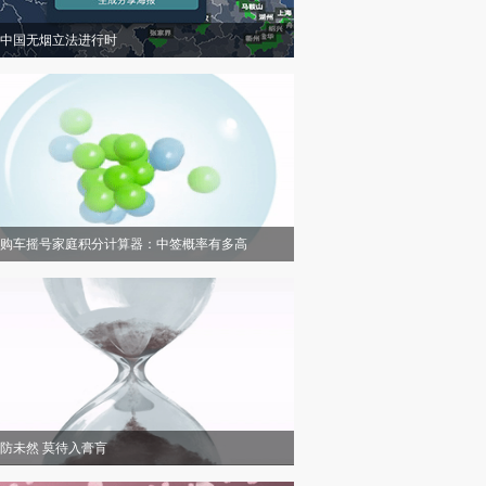
中国无烟立法进行时
购车摇号家庭积分计算器：中签概率有多高
防未然 莫待入膏肓