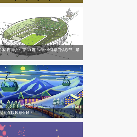
工体”揭面纱：“新”在哪？相比全球豪门俱乐部主场
运动何以风靡全球？