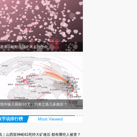
逝者：献给疫情中离去的生命
境外输入病例30天：归来之路几多曲折？
数字说排行榜
Most Viewed
说｜山西留神峪82死特大矿难后 都有哪些人被查？