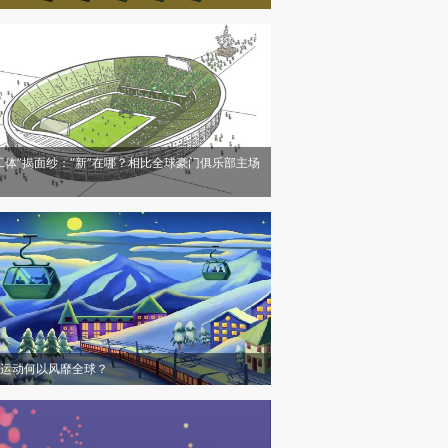
工体”揭面纱：“新”在哪？相比全球豪门俱乐部主场
运动何以风靡全球？