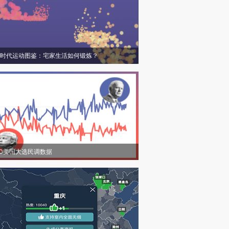
时代运动图鉴：宅家生活如何锻炼？
20美国大选民调数据