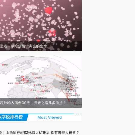
逝者：献给疫情中离去的生命
境外输入病例30天：归来之路几多曲折？
数字说排行榜
Most Viewed
说｜山西留神峪82死特大矿难后 都有哪些人被查？