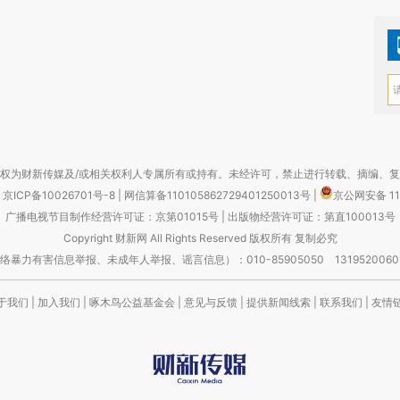
权为财新传媒及/或相关权利人专属所有或持有。未经许可，禁止进行转载、摘编、
京ICP备10026701号-8
|
网信算备110105862729401250013号
|
京公网安备 11
广播电视节目制作经营许可证：京第01015号
|
出版物经营许可证：第直100013号
Copyright 财新网 All Rights Reserved 版权所有 复制必究
害信息举报、未成年人举报、谣言信息）：010-85905050 13195200605 举报邮
于我们
|
加入我们
|
啄木鸟公益基金会
|
意见与反馈
|
提供新闻线索
|
联系我们
|
友情