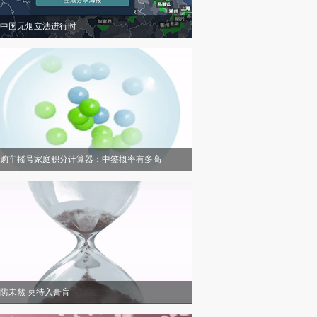
中国无烟立法进行时
购车摇号家庭积分计算器：中签概率有多高
防未然 莫待入膏肓