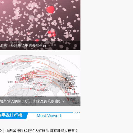
逝者：献给疫情中离去的生命
境外输入病例30天：归来之路几多曲折？
数字说排行榜
Most Viewed
说｜山西留神峪82死特大矿难后 都有哪些人被查？