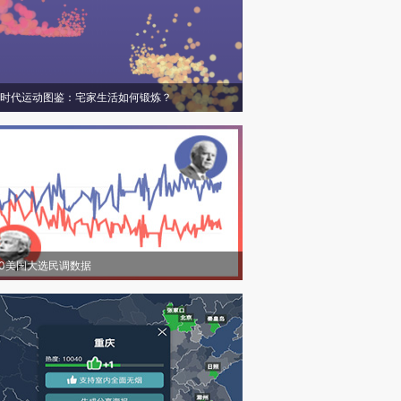
时代运动图鉴：宅家生活如何锻炼？
20美国大选民调数据