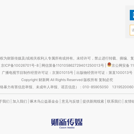
权为财新传媒及/或相关权利人专属所有或持有。未经许可，禁止进行转载、摘编、
京ICP备10026701号-8
|
网信算备110105862729401250013号
|
京公网安备 11
广播电视节目制作经营许可证：京第01015号
|
出版物经营许可证：第直100013号
Copyright 财新网 All Rights Reserved 版权所有 复制必究
害信息举报、未成年人举报、谣言信息）：010-85905050 13195200605 举报邮
于我们
|
加入我们
|
啄木鸟公益基金会
|
意见与反馈
|
提供新闻线索
|
联系我们
|
友情