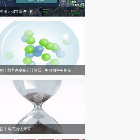
中国无烟立法进行时
购车摇号家庭积分计算器：中签概率有多高
防未然 莫待入膏肓