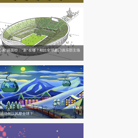
工体”揭面纱：“新”在哪？相比全球豪门俱乐部主场
运动何以风靡全球？