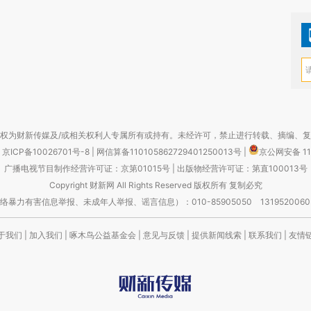
权为财新传媒及/或相关权利人专属所有或持有。未经许可，禁止进行转载、摘编、
京ICP备10026701号-8
|
网信算备110105862729401250013号
|
京公网安备 11
广播电视节目制作经营许可证：京第01015号
|
出版物经营许可证：第直100013号
Copyright 财新网 All Rights Reserved 版权所有 复制必究
害信息举报、未成年人举报、谣言信息）：010-85905050 13195200605 举报邮
于我们
|
加入我们
|
啄木鸟公益基金会
|
意见与反馈
|
提供新闻线索
|
联系我们
|
友情