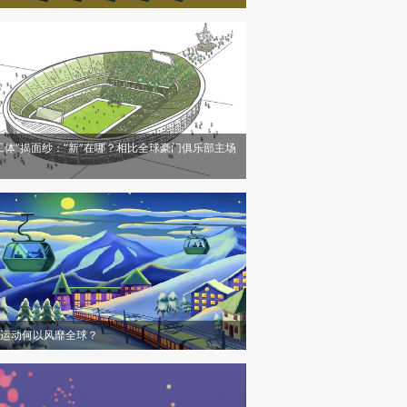
工体”揭面纱：“新”在哪？相比全球豪门俱乐部主场
运动何以风靡全球？