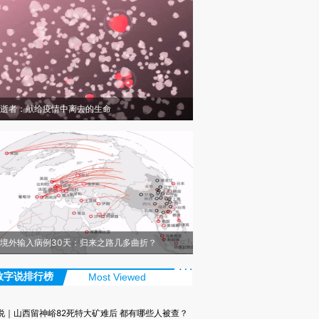
逝者：献给疫情中离去的生命
境外输入病例30天：归来之路几多曲折？
数字说排行榜
Most Viewed
说｜山西留神峪82死特大矿难后 都有哪些人被查？