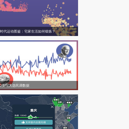
时代运动图鉴：宅家生活如何锻炼？
20美国大选民调数据