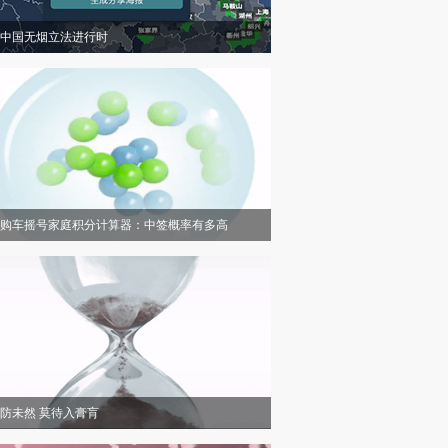
中国无烟立法进行时
购车摇号家庭积分计算器：中签概率有多高
防未然 莫待入膏肓