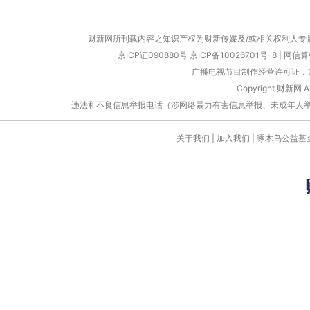
财新网所刊载内容之知识产权为财新传媒及/或相关权利人专
京ICP证090880号
京ICP备10026701号-8
|
网信算备
广播电视节目制作经营许可证：京
Copyright 财新网 
违法和不良信息举报电话（涉网络暴力有害信息举报、未成年人举报、谣言信息）
关于我们
|
加入我们
|
啄木鸟公益基