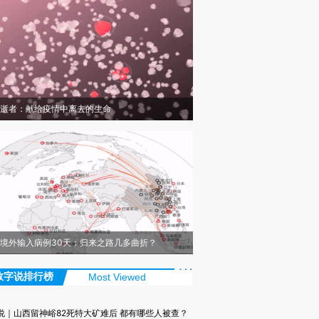
逝者：献给疫情中离去的生命
境外输入病例30天：归来之路几多曲折？
数字说排行榜
Most Viewed
说｜山西留神峪82死特大矿难后 都有哪些人被查？