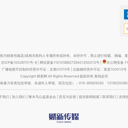
权为财新传媒及/或相关权利人专属所有或持有。未经许可，禁止进行转载、摘编、
京ICP备10026701号-8
|
网信算备110105862729401250013号
|
京公网安备 11
广播电视节目制作经营许可证：京第01015号
|
出版物经营许可证：第直100013号
Copyright 财新网 All Rights Reserved 版权所有 复制必究
害信息举报、未成年人举报、谣言信息）：010-85905050 13195200605 举报邮
于我们
|
加入我们
|
啄木鸟公益基金会
|
意见与反馈
|
提供新闻线索
|
联系我们
|
友情