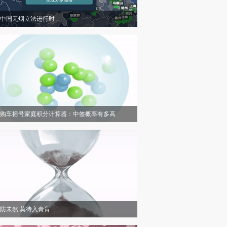
中国无烟立法进行时
购车摇号家庭积分计算器：中签概率有多高
防未然 莫待入膏肓