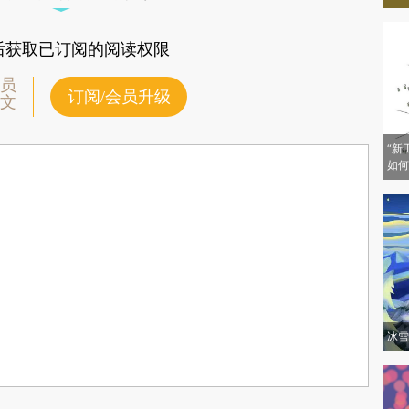
、纽约和伦敦。
后获取已订阅的阅读权限
员
订阅/会员升级
文
“新
如何
冰雪