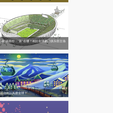
工体”揭面纱：“新”在哪？相比全球豪门俱乐部主场
运动何以风靡全球？