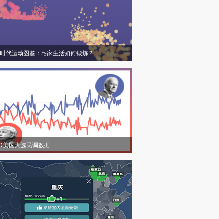
时代运动图鉴：宅家生活如何锻炼？
20美国大选民调数据