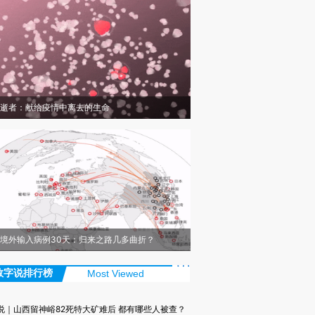
逝者：献给疫情中离去的生命
境外输入病例30天：归来之路几多曲折？
数字说排行榜
Most Viewed
说｜山西留神峪82死特大矿难后 都有哪些人被查？