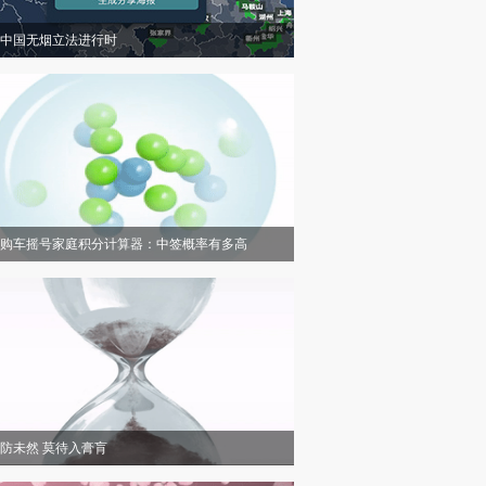
中国无烟立法进行时
购车摇号家庭积分计算器：中签概率有多高
防未然 莫待入膏肓