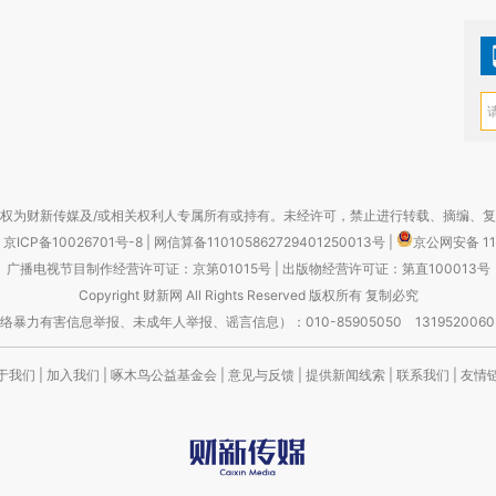
权为财新传媒及/或相关权利人专属所有或持有。未经许可，禁止进行转载、摘编、
京ICP备10026701号-8
|
网信算备110105862729401250013号
|
京公网安备 11
广播电视节目制作经营许可证：京第01015号
|
出版物经营许可证：第直100013号
Copyright 财新网 All Rights Reserved 版权所有 复制必究
害信息举报、未成年人举报、谣言信息）：010-85905050 13195200605 举报邮
于我们
|
加入我们
|
啄木鸟公益基金会
|
意见与反馈
|
提供新闻线索
|
联系我们
|
友情