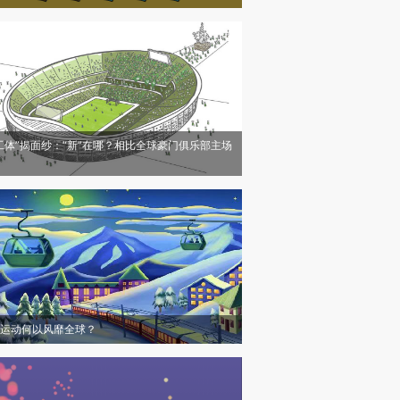
工体”揭面纱：“新”在哪？相比全球豪门俱乐部主场
运动何以风靡全球？