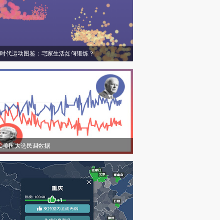
时代运动图鉴：宅家生活如何锻炼？
20美国大选民调数据