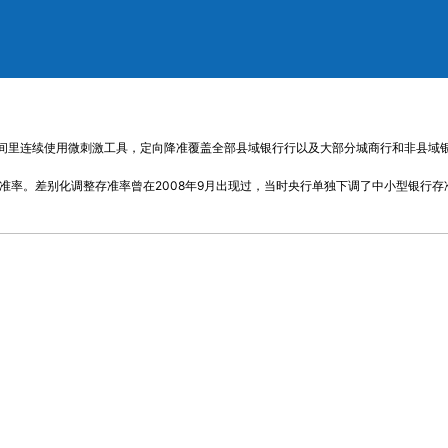
间里连续使用微刺激工具，定向降准覆盖全部县域银行行以及大部分城商行和非县域银
准率。差别化调整存准率曾在2008年9月出现过，当时央行单独下调了中小型银行