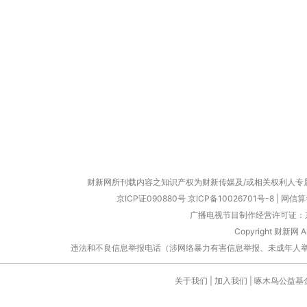
财新网所刊载内容之知识产权为财新传媒及/或相关权利人专
京ICP证090880号
京ICP备10026701号-8
|
网信算备
广播电视节目制作经营许可证：京
Copyright 财新网 
违法和不良信息举报电话（涉网络暴力有害信息举报、未成年人举报、谣言信息）
关于我们
|
加入我们
|
啄木鸟公益基