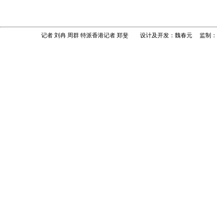
记者 刘冉 周群 特派香港记者 郑斐 设计及开发：魏春元 监制：黄志敏 出品