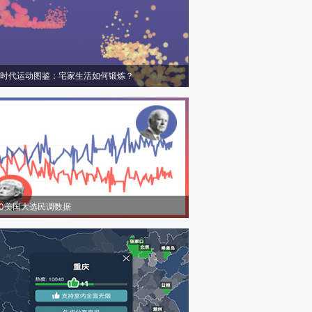
时代运动图鉴：宅家生活如何锻炼？
20美国大选民调数据