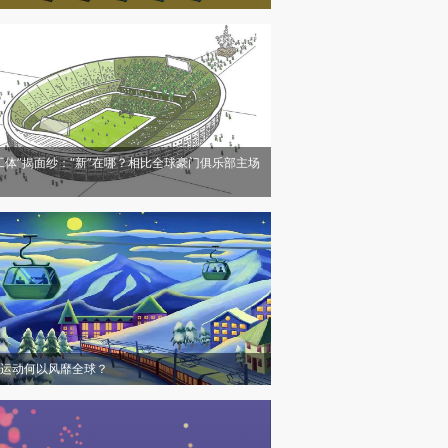
工体”揭面纱：“新”在哪？相比全球豪门俱乐部主场
运动何以风靡全球？