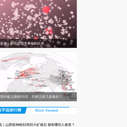
逝者：献给疫情中离去的生命
境外输入病例30天：归来之路几多曲折？
数字说排行榜
Most Viewed
说｜山西留神峪82死特大矿难后 都有哪些人被查？