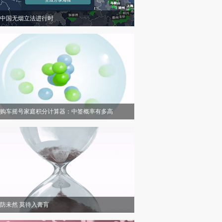
中国无烟立法进行时
购车摇号家庭积分计算器：中签概率有多高
防未然 莫待入膏肓