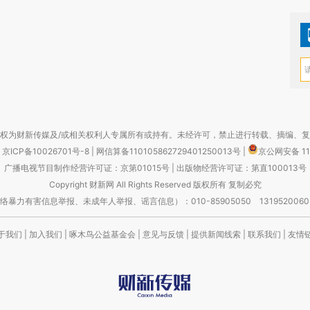
权为财新传媒及/或相关权利人专属所有或持有。未经许可，禁止进行转载、摘编、
京ICP备10026701号-8
|
网信算备110105862729401250013号
|
京公网安备 11
广播电视节目制作经营许可证：京第01015号
|
出版物经营许可证：第直100013号
Copyright 财新网 All Rights Reserved 版权所有 复制必究
害信息举报、未成年人举报、谣言信息）：010-85905050 13195200605 举报邮
于我们
|
加入我们
|
啄木鸟公益基金会
|
意见与反馈
|
提供新闻线索
|
联系我们
|
友情