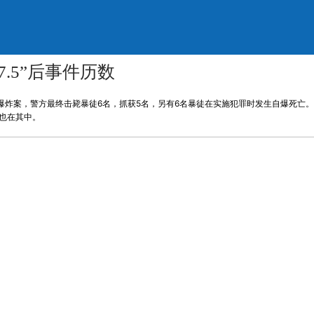
.5”后事件历数
爆炸案，警方最终击毙暴徒6名，抓获5名，另有6名暴徒在实施犯罪时发生自爆死亡。财新网
件也在其中。