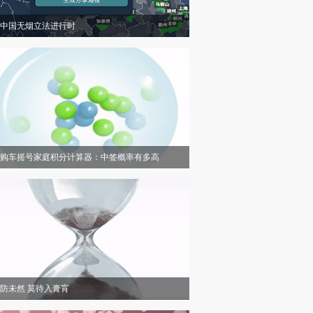
中国无烟立法进行时
购车摇号家庭积分计算器：中签概率有多高
防未然 莫待入膏肓