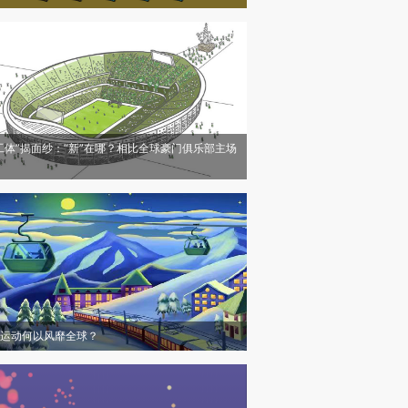
工体”揭面纱：“新”在哪？相比全球豪门俱乐部主场
运动何以风靡全球？