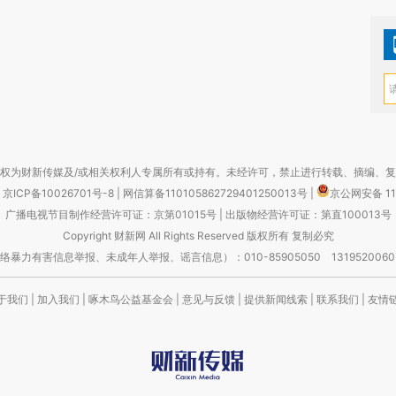
权为财新传媒及/或相关权利人专属所有或持有。未经许可，禁止进行转载、摘编、
京ICP备10026701号-8
|
网信算备110105862729401250013号
|
京公网安备 11
广播电视节目制作经营许可证：京第01015号
|
出版物经营许可证：第直100013号
Copyright 财新网 All Rights Reserved 版权所有 复制必究
害信息举报、未成年人举报、谣言信息）：010-85905050 13195200605 举报邮
于我们
|
加入我们
|
啄木鸟公益基金会
|
意见与反馈
|
提供新闻线索
|
联系我们
|
友情