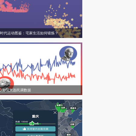
时代运动图鉴：宅家生活如何锻炼？
20美国大选民调数据