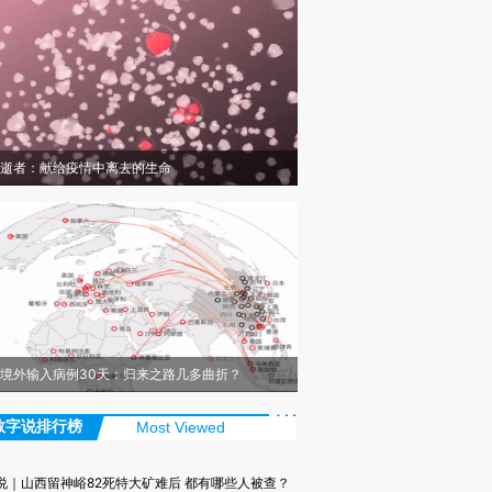
逝者：献给疫情中离去的生命
境外输入病例30天：归来之路几多曲折？
数字说排行榜
Most Viewed
说｜山西留神峪82死特大矿难后 都有哪些人被查？